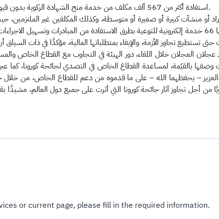
استفادة أكثر من 567 ألف مكلف من خدمة منح الشهادة الزكوية بدون قيود، واستفادة عدد كبير من المكلفين من مبادرة إلغاء الغرامات.
عن كيفية الاستفادة من المبادرات"، مشيرًا إلى أن الهيئة لديها 66 خدمة إلكترونية للتوعية بطرق الاستفادة 
لان العجلان خلال اللقاء، دور الهيئة في التجاوب مع القطاع الخاص والمسار
 وصفها بالقيّمة، لمساعدة القطاع الخاص في التصدي لجائحة كورونا، كما ع
العزيز – يحفظهما الله – على ما قدموه من دعم للقطاع الخاص، من خلال حزمة
 أجل تجاوز آثار جائحة كورونا التي أثرت على جميع دول العالم، مشيدًا ب
ices or current page, please fill in the required information.