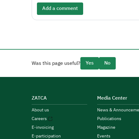
Add a comment
Yes
No
Was this page useful?
ZATCA
Media Center
About us
News & Announceme
Careers
Publications
E-invoicing
Magazine
E-participation
Events