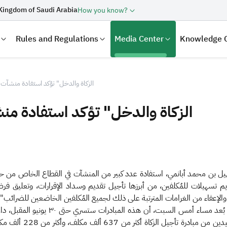
Kingdom of Saudi Arabia
How you know?
Rules and Regulations
Media Center
Knowledge 
"الزكاة والدخل" تؤكد استفادة منشآت 
"الزكاة والدخل" تؤكد استفادة من
ل بن محمد أبانمي، استفادة عدد كبير من المنشآت في القطاع الخاص من حزمة ا
غت (١٥) مبادرة استهدفت تقديم تسهيلات للمُكلفين، من أبرزها تأجيل تقديم وسداد الإقرارا
laration
Real Estate Transactions
وذكر معالي المحافظ في اللقاء الذي نظمته 
من المكلفين منها منذ 