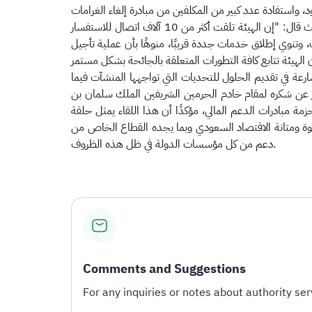
وأضاف معاليه أن حزمة المبادرات تشمل جميع المكلفين أفراد أو منشآت كبيرة أو صغيرة أو متوسطة، وكذلك المكلفين غير الملتزمين، حيث قال: "إن الهيئة تلقت أكثر من 10 آلاف اتصال للاستفسار
من المبادرات وتسهيل الاجراءات، وتنوي إطلاق خدمات جددة قريبًا، منوهًا بأن عملية تأجيل
عة في تقديم الحلول للتحديات التي تواجهها المنشآت فيما
بر عن شكره لمقام خادم الحرمين الشريفين الملك سلمان بن
 مبادرات الدعم المالي، مؤكدًا أن هذا اللقاء يمثل حلقة
قوة ومتانة الاقتصاد السعودي وبما يجده القطاع الخاص من
دعم من كل مؤسسات الدولة في ظل هذه الظروف.
Comments and Suggestions
For any inquiries or notes about authority serv