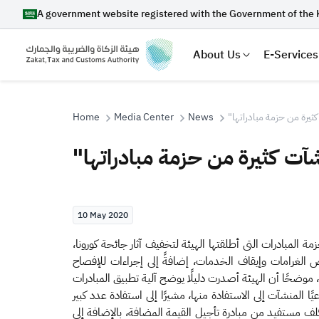
A government website registered with the Government of the 
About Us
E-Services
كثيرة من حزمة مبادراتها
News
Media Center
Home
شآت كثيرة من حزمة مبادراتها
Search
10 May 2020
Suggestions
لمبادرات التى أطلقتها الهيئة لتخفيف آثار جائحة كورونا،
ت، وتعليق فرض الغرامات وإيقاف الخدمات، إضافةً إلى إجراءات للإفصاح
Zakat
Customs
VAT
Tax Dec
غرفة الرياض عن بُعد مساء أمس السبت، أن هذه المبادرات ستسري حتى ٣٠ يونيو المقبل، داعيًا المنشآت إلى الاستفادة منها، مشيرًا إلى استفادة عدد كبير
بداية تطبيقها، حيث بلغ عدد المستفيدين من مبادرة تأجيل الزكاة أكثر من 637 ألف مكلف، وأكثر من 228 ألف مكلف مستفيد من مبادرة تأجيل القيمة المضافة، بالإضافة إلى