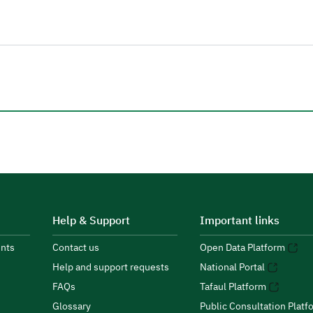
Help & Support
Important links
nts
Contact us
Open Data Platform
Help and support requests
National Portal
FAQs
Tafaul Platform
Glossary
Public Consultation Platf