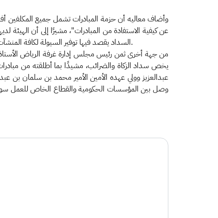
السداد يقصد فيها توفير السيولة لكافة المنشآت حتى تستطيع تجاوز الأزمة، والإيفاء بمتطلباتها المالية، مؤكدًا في ذات السياق أن الهيئة تتابع كافة التطورات المتعلقة بالجائحة بشكل مستمر.
من جهة أخرى ثمن رئيس مجلس إدارة غرفة الرياض الأستاذ عج
يخص سداد الزكاة والضرائب، مشيدًا بما أطلقته من مبادرات
عبدالعزيز وولي عهده الأمين الأمير محمد بن سلمان بن عبد
وصل بين المؤسسات الحكومية والقطاع الخاص للعمل سويًا من