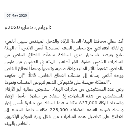
Zakat
Customs
VAT
Tax Declaration
07 May 2020
Real Estate Transactions
الرياض، 5 مايو 2020م:
أكد معالي محافظ الهيئة العامة للزكاة والدخل المهندس سهيل أبانمي،
في لقائه الافتراضي مع مجلس الغرف السعودية أمس الاثنين، أن الهيئة
تتابع وترصد باستمرار مدى استفادة منشآت القطاع الخاص من
المبادرات الخمس عشرة، التي أطلقتها الهيئة في العشرين من مارس
الماضي، تخفيفاً للآثار المالية والاقتصادية، وتحفيزاً ودعماً للقطاع الخاص.
ووجه أبانمي رسالةً إلى منشآت القطاع الخاص، قائلاً: "إن حكومة
المملكة حريصة على تقديم كل الدعم لنهوض المنشآت ونموها".
وعن عدد المستفيدين من مبادرات الهيئة، استعرض معاليه أبرز الأرقام
للمستفيدين من هذه المبادرات، إذ استفاد من مبادرة تأجيل الإقرار
والسداد للزكاة 637,000 مكلف، فيما استفاد من مبادرة تأجيل إقرار
وسداد ضريبة القيمة المضافة 228,000 مكلف، داعياً الجميع إلى
الاطلاع على تفاصيل هذه المبادرات من خلال زيارة الموقع الإلكتروني
الخاص بالهيئة.