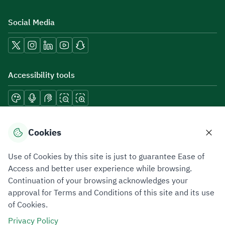
Social Media
Accessibility tools
Download mobile applications
Cookies
Use of Cookies by this site is just to guarantee Ease of
Access and better user experience while browsing.
Continuation of your browsing acknowledges your
Privacy Policy
Terms of Use
Site Map
approval for Terms and Conditions of this site and its use
of Cookies.
All rights reserved 2026 © ZATCA.GOV.SA
Privacy Policy