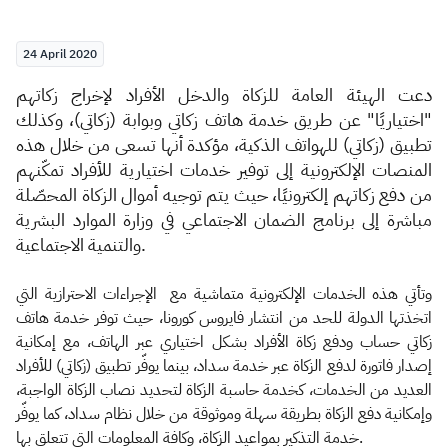
Zakat
Customs
VAT
Tax Declaration
24 April 2020
Real Estate Transactions
دعت الهيئة العامة للزكاة والدخل الأفراد لإخراج زكاتهم
"اختياريًا" عن طريق خدمة هاتف زكاتي وبوابة (زكاتي)، وكذلك
تطبيق (زكاتي) للهواتف الذكية، مؤكدة أنها تسعى من خلال هذه
المنصات الإلكترونية إلى توفير خدمات اختيارية للأفراد تمكّنهم
من دفع زكاتهم إلكترونيًا، حيث يتم توجيه أموال الزكاة المحصّلة
مباشرة إلى برنامج الضمان الاجتماعي في وزارة الموارد البشرية
والتنمية الاجتماعية.
وتأتي هذه الخدمات الإلكترونية متماشية مع الإجراءات الاحترازية التي
اتخذتها الدولة للحد من انتشار فايروس كورونا، حيث توفر خدمة هاتف
زكاتي حساب ودفع زكاة الأفراد بشكل اختياري عبر الهاتف، مع إمكانية
إصدار فاتورة لدفع الزكاة عبر خدمة سداد، بينما يوفّر تطبيق (زكاتي) للأفراد
العديد من الخدمات، كخدمة حاسبة الزكاة لتحديد نصاب الزكاة الواجبة،
وإمكانية دفع الزكاة بطريقة سهلة وموثوقة من خلال نظام سداد، كما يوفّر
خدمة التذكير بمواعيد الزكاة، وكافة المعلومات التي تتعلق بها.