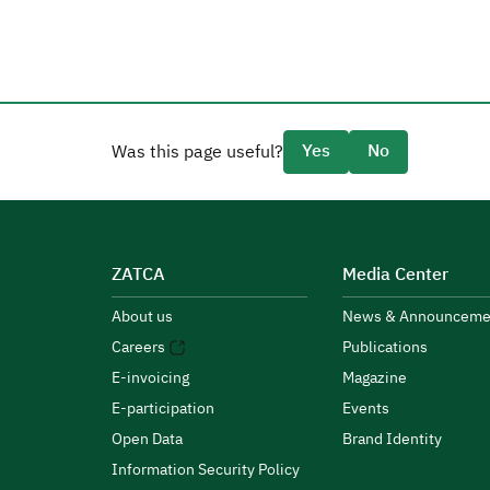
Yes
No
Was this page useful?
ZATCA
Media Center
About us
News & Announceme
Careers
Publications
E-invoicing
Magazine
E-participation
Events
Open Data
Brand Identity
Information Security Policy