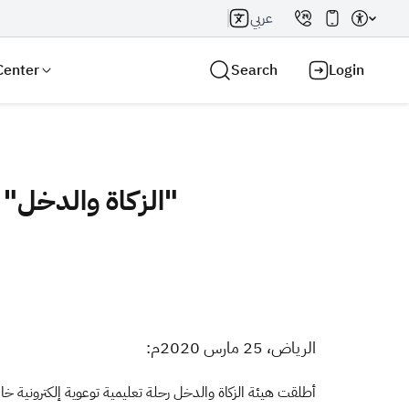
عربي
Center
Search
Login
"الزكاة والدخل" تطلق رحلة تعليمية توعوية إلكترونية خاصة للوقاية فايروس "كورونا"
Search AI
Search
​الرياض، 25 مارس 2020م:
أطلقت هيئة الزكاة والدخل رحلة تعليمية توعوية إلكترونية خ.