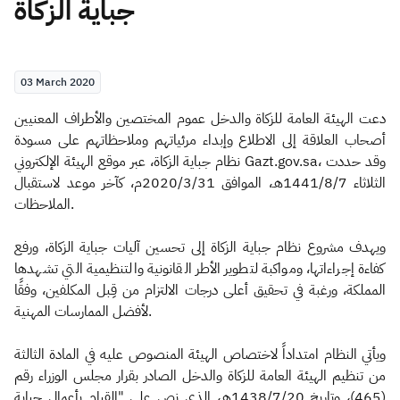
جباية الزكاة
Zakat
Customs
VAT
Tax Declaration
Real Estate Transactions
03 March 2020
​​​​دعت الهيئة العامة للزكاة والدخل عموم المختصين والأطراف المعنيين
أصحاب العلاقة إلى الاطلاع وإبداء مرئياتهم وملاحظاتهم على مسودة
نظام جباية الزكاة، عبر موقع الهيئة الإلكتروني Gazt.gov.sa، وقد حددت
الثلاثاء 1441/8/7هـ،​ الموافق 2020/3/31م، كآخر موعد لاستقبال
الملاحظات.
ويهدف مشروع نظام جباية الزكاة إلى تحسين آليات جباية الزكاة، ورفع
كفاءة إجراءاتها، ومواكبة لتطوير الأطر القانونية والتنظيمية التي تشهدها
المملكة، ورغبة في تحقيق أعلى درجات الالتزام من قِبل المكلفين، وفقًا
لأفضل الممارسات المهنية.
ويأتي النظام امتداداً لاختصاص الهيئة المنصوص عليه في المادة الثالثة
من تنظيم الهيئة العامة للزكاة والدخل الصادر بقرار مجلس الوزراء رقم
(465)، وتاريخ 1438/7/20هـ، الذي نص على "القيام بأعمال جباية