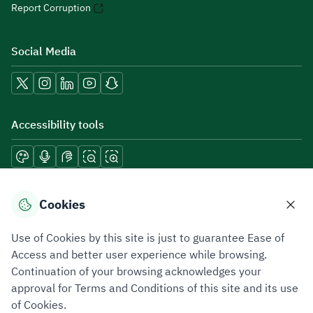
Report Corruption
Social Media
Accessibility tools
Download mobile applications
Cookies
Use of Cookies by this site is just to guarantee Ease of
Access and better user experience while browsing.
Continuation of your browsing acknowledges your
Privacy Policy
Terms of Use
Site Map
approval for Terms and Conditions of this site and its use
of Cookies.