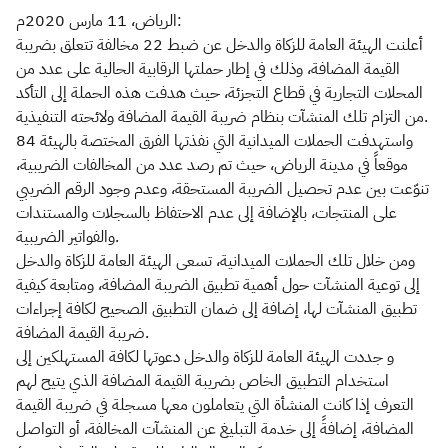
الرياض، 11 مارس 2020م:
أعلنت الهيئة العامة للزكاة والدخل عن ضبط 22 مخالفة تتعلق بضريبة
القيمة المضافة، وذلك في إطار حملتها الرقابية الحالية على عدد من
المحلات التجارية في قطاع التجزئة، حيث هدفت هذه الحملة إلى التأكد
من التزام تلك المنشآت بنظام ضريبة القيمة المضافة ولائحته التنفيذية.
واستهدفت الحملات الميدانية التي نفذتها الفرق المختصة بالهيئة 84
موقعاً في مدينة الرياض، حيث تم رصد عدد من المخالفات الضريبية،
تنوّعت بين عدم تحصيل الضريبة المستحقة، وعدم وجود الرقم الضريبي
على المنتجات، بالإضافة إلى عدم الاحتفاظ بالسجلات والمستندات
والفواتير الضريبية.
ومن خلال تلك الحملات الميدانية، تسعى الهيئة العامة للزكاة والدخل
إلى توعية المنشآت حول أهمية تطبيق الضريبة المضافة، ومتابعة كيفية
تطبيق المنشآت لها، إضافة إلى ضمان التطبيق الصحيح لكافة إجراءات
ضريبة القيمة المضافة.
و جددت الهيئة العامة للزكاة والدخل دعوتها لكافة المستهلكين إلى
استخدام التطبيق الخاص بضريبة القيمة المضافة الذي يتيح لهم
التعرف إذا كانت المنشأة التي يتعاملون معها مسجلة في ضريبة القيمة
المضافة، إضافةً إلى خدمة التبليغ عن المنشآت المخالفة، أو التواصل