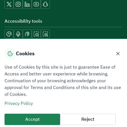
Accessibility tools
Download mobile applications
Cookies
Use of Cookies by this site is just to guarantee Ease of
Access and better user experience while browsing.
Continuation of your browsing acknowledges your
Privacy Policy
Terms of Use
Site Map
approval for Terms and Conditions of this site and its use
of Cookies.
All rights reserved 2026 © ZATCA.GOV.SA
Privacy Policy
Developed and Maintained by Zakat, Tax and Customs Authority
Last update for site was
07 August 2026 10:30 AM
Accept
Reject