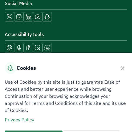
Social Media
Accessibility tools
Download mobile applications
Cookies
Use of Cookies by this site is just to guarantee Ease of
Access and better user experience while browsing.
Continuation of your browsing acknowledges your
Privacy Policy
Terms of Use
Site Map
approval for Terms and Conditions of this site and its use
of Cookies.
All rights reserved 2026 © ZATCA.GOV.SA
Privacy Policy
Developed and Maintained by Zakat, Tax and Customs Authority