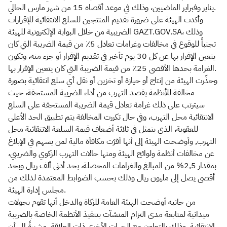
يناير وفبراير الماضيين، وذلك في موعد أقصاه 15 من شهر مارس الحالي.
وأكدت الهيئة على ضرورة تقديم المنتجين للسلع الانتقائية للإقرارات
الضريبية من خلال البوابة الإلكترونية للهيئة GAZT.GOV.SA، وذلك
تجنباً للوقوع في مخالفات وغرامات تعادل 5٪ من قيمة الضريبة التي كان
يتعين الإقرار بها عن كل 30 يوم تأخير في تقديم الإقرار أو جزء منه، وتكون
الغرامة بحدها الأقصى 25٪ من قيمة الضريبة التي كان يتعين الإقرار بها.
وحذّرت الهيئة من إنتاج أو حيازة أو تخزين أو نقل أي سلع انتقائية بصورة
مخالفة للأنظمة بقصد التهرب من أداء الضريبة المستحقة، حيث
سيترتب على ذلك غرامة تعادل قيمة الضريبة المستحقة على السلع
الانتقائية محل التهرب، وفي حال تكررت المخالفة يتم تطبيق الحد الأعلى
للعقوبة، الذي يتمثل في ثلاثة أضعاف قيمة السلعة الانتقائية محل
التهرب, وأوضحت الهيئة إلى أنها أقرّت مكافأة مالية لمن يسهم في الإبلاغ
عن مخالفات أنظمة ولوائح الهيئة ومنها حالات التهرب الزكوي والضريبي،
بمقدار 2,5% من المبالغ والغرامات المحصلة، بحد أدنى ألف ريال وبحد
أقصى يصل إلى مليون ريال وذلك بحسب الضوابط المعتمدة لذلك من
مجلس إدارة الهيئة.
من جانبه أوضحت الهيئة العامة للزكاة والدخل أنها تقوم بجولات
ميدانية لمتابعة مدى التزام المنشآت بتنفيذ الأنظمة الخاصة بالضريبة
الانتقائية، وذلك بالتعاون مع الجهات الأخرى ذات العلاقة، مشيرةً إلى أن