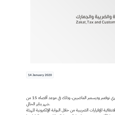
14 January 2020
دعت الهيئة العامة للزكاة والدخل منتجي السلع الانتقائية إلى تقديم إقراراتهم الضريبية للفترة السادسة من العام 2019م، والتي تمثل شهري نوفمبر وديسمبر الماضيين، وذلك في موعد أقصاه 15 من
شهر يناير الحالي.
هيئة على ضرورة تقديم المنتجين للسلع الانتقائية للإقرارات الضريبية من خلال البوابة الإلكترونية للهيئة