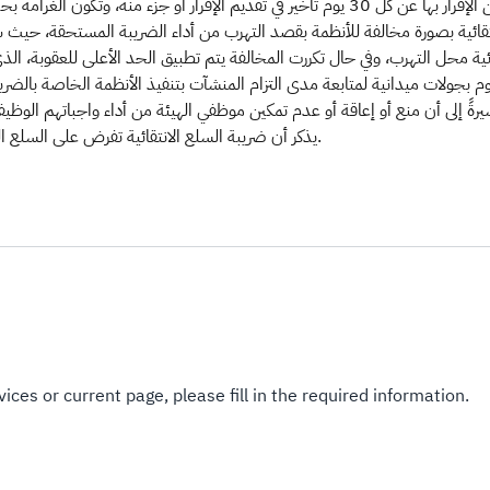
انتقائية بصورة مخالفة للأنظمة بقصد التهرب من أداء الضريبة المستحقة، حي
وم بجولات ميدانية لمتابعة مدى التزام المنشآت بتنفيذ الأنظمة الخاصة بالضريب
يذكر أن ضريبة السلع الانتقائية تفرض على السلع التي لها آثار سلبية على الصحة العامة أو البيئة بنسب متفاوتة.​
ices or current page, please fill in the required information.