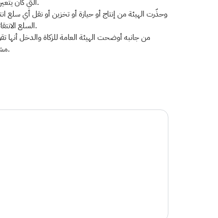
التي كان يتعين الإقرار بها عن كل 30 يوم تأخير في تقديم الإقرار أو جزء منه، وتكون الغرامة بحدها الأقصى 25٪ من قيمة الضريبة التي كان يتعين الإقرار بها.
وحذّرت الهيئة من إنتاج أو حيازة أو تخزين أو نقل أي سلع 
السلع الانتقائية محل التهرب، وفي حال تكررت المخالفة يتم تطبيق الحد الأعلى للعقوبة، الذي يتمثل في ثلاثة أضعاف قيمة السلعة الانتقائية محل التهرب.
من جانبه أوضحت الهيئة العامة للزكاة والدخل أنها تق،
مشيرةً إلى أن منع أو إعاقة أو عدم تمكين موظفي الهيئة من أداء واجباتهم الوظيفية يعد مخالفةً تستوجب الغرامات والعقوبات حسب اللائحة.