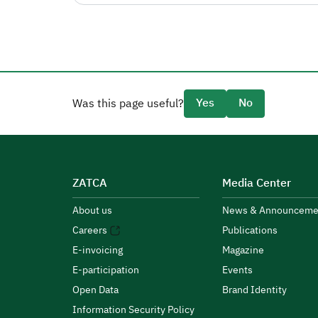
Yes
No
Was this page useful?
ZATCA
Media Center
About us
News & Announceme
Careers
Publications
E-invoicing
Magazine
E-participation
Events
Open Data
Brand Identity
Information Security Policy