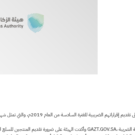
وأكدت ال GAZT.GOV.SA، وذلك تجنباً للوقوع في مخالفات وغرامات تعادل 5٪ من قيمة الضريبة