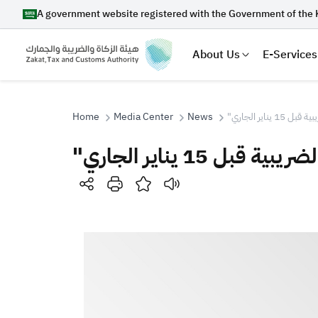
A government website registered with the Government of the 
About Us
E-Services
Home
Media Center
News
"اير الجاري
"1 يناير الجاري
Search
Suggestions
Zakat
Customs
VAT
Tax Dec