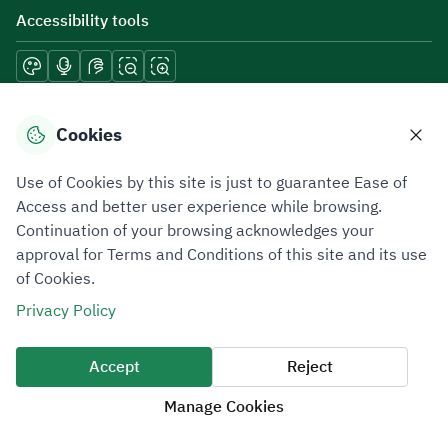
Accessibility tools
Download mobile applications
Cookies
Use of Cookies by this site is just to guarantee Ease of
Access and better user experience while browsing.
Continuation of your browsing acknowledges your
Privacy Policy
Terms of Use
Site Map
approval for Terms and Conditions of this site and its use
of Cookies.
All rights reserved 2026 © ZATCA.GOV.SA
Privacy Policy
Developed and Maintained by Zakat, Tax and Customs Authority
Last update for site was
06 August 2026 08:41 AM
Accept
Reject
Manage Cookies