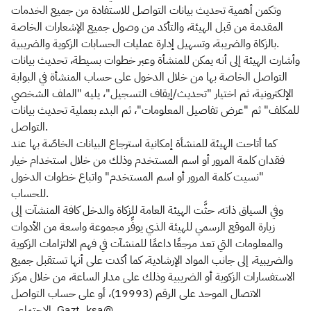
وتكمن أهمية تحديث بيانات التواصل للاستفادة من جميع الخدمات
المقدمة من قبل الهيئة، والتأكد من وصول جميع الإشعارات الخاصة
بالزكاة والضريبة، وتسهيل إدارة عمليات الحسابات الزكوية والضريبية.
وأشارت الهيئة إلى أنه يمكن للمنشأة وعبر خطوات بسيطة، تحديث بيانات
التواصل الخاصة بها من خلال الدخول على حساب المنشأة في البوابة
الإلكترونية، ثم اختيار "تحديث/إيقاف التسجيل"، يليه "الملف الشخصي
للمكلف" ثم "عرض تفاصيل المعلومات"، ثم البدء بعملية تحديث بيانات
التواصل.
كما أتاحت الهيئة للمنشأة إمكانية استرجاع البيانات الخاصّة بها عند
فقدان كلمة المرور أو اسم المستخدم وذلك من خلال استخدام خيار
"نسيت كلمة المرور أو اسم المستخدم" واتباع خطوات الدخول
للحساب.
وفي السياق ذاته، حثَّت الهيئة العامة للزكاة والدخل كافة المنشآت إلى
زيارة الموقع الرسمي للهيئة الذي يوفِّر مجموعة واسعة من الأدوات
والمعلومات التي تعد مرجعًا داعمًا للمنشآت في فهم الالتزامات الزكوية
والضريبية، إلى جانب المواد الإرشادية، كما أكدت على أنها تستقبل جميع
الاستفسارات الزكوية أو الضريبية وذلك على مدار الساعة، من خلال مركز
الاتصال الموحد على الرقم (19993)، أو على حساب التواصل
الاجتماعي Gazt_ksa@.