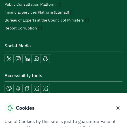
Public Consultation Platform
Financial Services Platform (Etimad)
Bureau of Experts at the Council of Ministers
Report Corruption
Social Media
Accessibility tools
Download mobile applications
Cookies
Use of Cookies by this site is just to guarantee Ease of