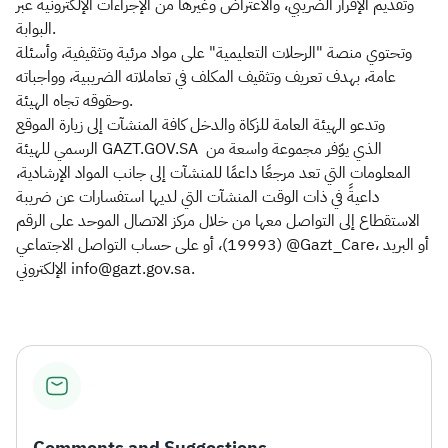
وتقديم الإقرار الضريبي، والاعتراض وغيرها من الإجراءات الإلكترونية عبر
البوابة.
وتحتوي منصة "الرحلات التعليمية" على مواد مرئية وتثقيفية، وأسئلة
عامة، بهدف تعريف وتثقيف المكلف في تعاملاته الضريبية، وواجباته
وحقوقه تجاه الهيئة.
وتدعو الهيئة العامة للزكاة والدخل كافة المنشآت إلى زيارة الموقع
الرسمي للهيئة GAZT.GOV.SA الذي يوّفر مجموعة واسعة من
المعلومات التي تعد مرجعًا داعمًا للمنشآت إلى جانب المواد الإرشادية،
داعيةً في ذات الوقت المنشآت التي لديها استفسارات عن ضريبة
الاستقطاع إلى التواصل معها من خلال مركز الاتصال الموحد على الرقم
(19993)، أو على حساب التواصل الاجتماعي @Gazt_Care، أو البريد
الإلكتروني info@gazt.gov.sa.
Comments and Suggestions