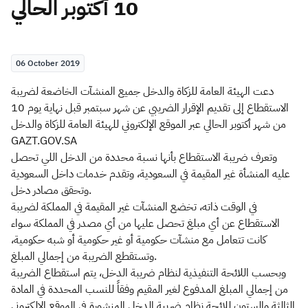
10 أكتوبر الحالي
Zakat
Customs
VAT
Tax Declaration
Real Estate Transactions
06 October 2019
دعت الهيئة العامة للزكاة والدخل جميع المنشآت الخاضعة لضريبة
الاستقطاع إلى تقديم الإقرار الضريبي عن شهر سبتمبر قبل نهاية يوم 10
من شهر أكتوبر الحالي عبر الموقع الإلكتروني للهيئة العامة للزكاة والدخل
GAZT.GOV.SA
وتعرف ضريبة الاستقطاع بأنها نسبة محددة من الدخل اللي تحصل
عليه المنشأة غير المقيمة في السعودية، وتقدم خدمات داخل السعودية
وتحقق مصادر دخل.
في الوقت ذاته، تخضع المنشآت غير المقيمة في المملكة لضريبة
الاستقطاع عن أي مبلغ تحصل عليها من أي مصدر في المملكة سواء
كانت تتعامل مع منشآت حكومية أو غير حكومية أو شبه حكومية،
وتستقطع الضريبة من إجمالي المبلغ.
وبحسب اللائحة التنفيذية لنظام ضريبة الدخل، يتم استقطاع الضريبة
من إجمالي المبلغ المدفوع لغير المقيم وفقاً للنسب المحددة في المادة
الثالثة والستون للائحة نظام ضريبة الدخل المنشورة في الموقع الإلكتروني