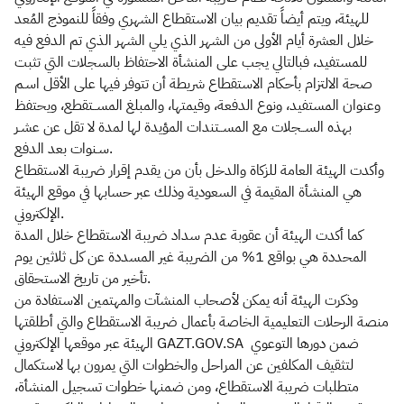
للهيئة، ويتم أيضاً تقديم بيان الاستقطاع الشهري وفقاً للنموذج المُعد
خلال العشرة أيام الأولى من الشهر الذي يلي الشهر الذي تم الدفع فيه
للمستفيد، فبالتالي يجب على المنشأة الاحتفاظ بالسجلات التي تثبت
صحة الالتزام بأحكام الاستقطاع شريطة أن تتوفر فيها على الأقل اسـم
وعنوان المستفيد، ونوع الدفعة، وقيمتها، والمبلغ المســتقطع، ويحتفظ
بهذه الســجلات مع المســتندات المؤيدة لها لمدة لا تقل عن عشـر
سـنوات بعد الدفع.
وأكدت الهيئة العامة للزكاة والدخل بأن من يقدم إقرار ضريبة الاستقطاع
هي المنشأة المقيمة في السعودية وذلك عبر حسابها في موقع الهيئة
الإلكتروني.
كما أكدت الهيئة أن عقوبة عدم سداد ضريبة الاستقطاع خلال المدة
المحددة هي بواقع 1% من الضريبة غير المسددة عن كل ثلاثين يوم
تأخير من تاريخ الاستحقاق.
وذكرت الهيئة أنه يمكن لأصحاب المنشآت والمهتمين الاستفادة من
منصة الرحلات التعليمية الخاصة بأعمال ضريبة الاستقطاع والتي أطلقتها
الهيئة عبر موقعها الإلكتروني GAZT.GOV.SA ضمن دورها التوعوي
لتثقيف المكلفين عن المراحل والخطوات التي يمرون بها لاستكمال
متطلبات ضريبة الاستقطاع، ومن ضمنها خطوات تسجيل المنشأة،