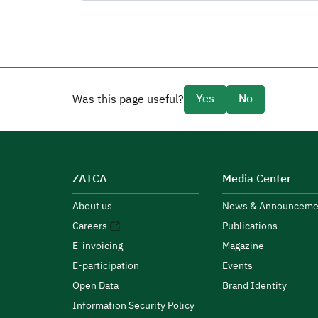
Yes
No
Was this page useful?
ZATCA
Media Center
About us
News & Announceme
Careers
Publications
E-invoicing
Magazine
E-participation
Events
Open Data
Brand Identity
Information Security Policy