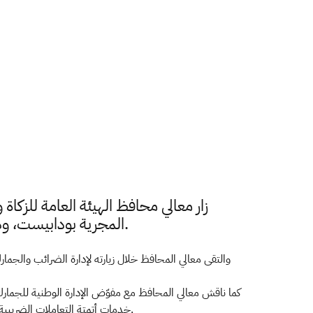
زار معالي محافظ الهيئة العامة للزكا
المجرية بودابيست، وذلك للاطلاع على تجربة الخدمات الضريبية المجرية في تحسين التعاملات الضريبية والتحول الرقمي.
والتقى معالي المحافظ خلال زيارته لإدارة الضرائب والجما
كما ناقش معالي المحافظ مع مفوّض الإدارة الوطنية للجمارك و
خدمات أتمتة التعاملات الضريبية التي تساعد على توفير الوقت لتقديم الخدمات ورفع نسبة الكفاءة التشغيلية والالتزام الطوعي من قبل المنشآت وعملية التحصيل الضريبي.