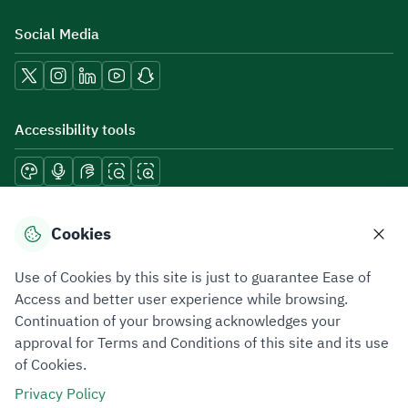
Social Media
Accessibility tools
Download mobile applications
Cookies
Use of Cookies by this site is just to guarantee Ease of
Access and better user experience while browsing.
Continuation of your browsing acknowledges your
Privacy Policy
Terms of Use
Site Map
approval for Terms and Conditions of this site and its use
of Cookies.
All rights reserved 2026 © ZATCA.GOV.SA
Privacy Policy
Developed and Maintained by Zakat, Tax and Customs Authority