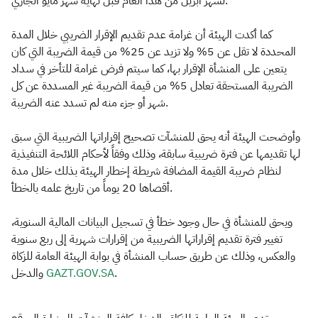
لشهر أبريل من هذا العام قبل نهاية شهر مايو الجاري.
كما أكدت الهيئة أن غرامة عدم تقديم الإقرار الضريبي خلال المدة
المحددة لا تقل عن 5% ولا تزيد عن 25% من قيمة الضريبة التي كان
يتعين على المنشأة الإقرار بها، كما سيتم فرض غرامة للتأخر في سداد
الضريبة المستحقة تعادل 5% من قيمة الضريبة غير المسددة عن كل
شهر أو جزء منه لم تسدد عنه الضريبة.
وأوضحت الهيئة أنه يحق للمنشآت تصحيح إقراراتها الضريبية التي سبق
لها تقديمها عن فترة ضريبية سابقة، وذلك وفقاً لأحكام اللائحة التنفيذية
لنظام ضريبة القيمة المضافة شريطة إخطار الهيئة بذلك خلال مدة
أقصاها 20 يوماً من تاريخ علمه بالخطأ.
ويحق للمنشأة في حال وجود خطأ في تسجيل البيانات المالية السنوية،
تغيير فترة تقديم إقراراتها الضريبية من إقرارات شهرية إلى ربع سنوية
والعكس، وذلك عن طريق حساب المنشأة في بوابة الهيئة العامة للزكاة
.
GAZT.GO​V.SA
والدخل