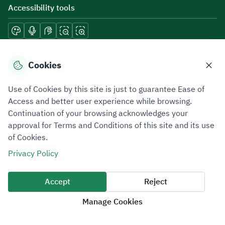
Accessibility tools
Download mobile applications
Cookies
Use of Cookies by this site is just to guarantee Ease of
Access and better user experience while browsing.
Continuation of your browsing acknowledges your
Privacy Policy
Terms of Use
Site Map
approval for Terms and Conditions of this site and its use
of Cookies.
All rights reserved 2026 © ZATCA.GOV.SA
Privacy Policy
Developed and Maintained by Zakat, Tax and Customs Authority
Last update for site was
07 August 2026 10:30 AM
Accept
Reject
Manage Cookies