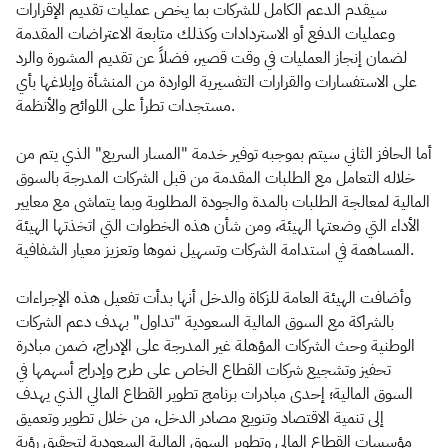
سيقدم الدعم الكامل للشركات بما يخص عمليات تقديم الإقرارات
وعمليات الدفع أو الاستردادات وكذلك متابعة الاعتراضات المقدمة
لضمان إنجاز العمليات في وقت قصير، فضلاً عن تقديم المشورة والرد
على الاستفسارات والقرارات التفسيرية الواردة من المنشأة وإبلاغها بأي
مستجدات تطرأ على اللوائح والأنظمة.
أما الحافز الثاني سيتم بموجبه توفير خدمة "المسار السريع" الذي يتم من
خلاله التعامل مع الطلبات المقدمة من قبل الشركات المدرجة بالسوق
المالية لمعالجة الطلبات بالمدة والجودة المطلوبة وبما يتماشى مع معايير
الأداء التي وضعتها الهيئة، ومن شأن هذه الخطوات التي اتخذتها الهيئة
المساهمة في استدامة الشركات وتسهيل نموها وتعزيز معيار الشفافية.
وأضافت الهيئة العامة للزكاة والدخل أنها بدأت تفعيل هذه الإجراءات
بالشراكة مع السوق المالية السعودية "تداول" بهدف دعم الشركات
الوطنية وحث الشركات المؤهلة غير المدرجة على الإدراج، ضمن مبادرة
تحفيز وتشجيع شركات القطاع الخاص على طرح وإدراج أسهمها في
السوق المالية؛ إحدى مبادرات برنامج تطوير القطاع المالي الذي يهدف
إلى تنمية الاقتصاد وتنويع مصادر الدخل، من خلال تطوير وتعميق
مؤسسات القطاع المالي وتطوير السوق المالية السعودية لتحقيق رؤية