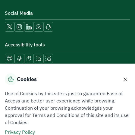
Social Media
Accessibility tools
Download mobile applications
Cookies
Use of Cookies by this site is just to guarantee Ease of
Access and better user experience while browsing.
Continuation of your browsing acknowledges your
Privacy Policy
Terms of Use
Site Map
approval for Terms and Conditions of this site and its use
of Cookies.
All rights reserved 2026 © ZATCA.GOV.SA
Privacy Policy