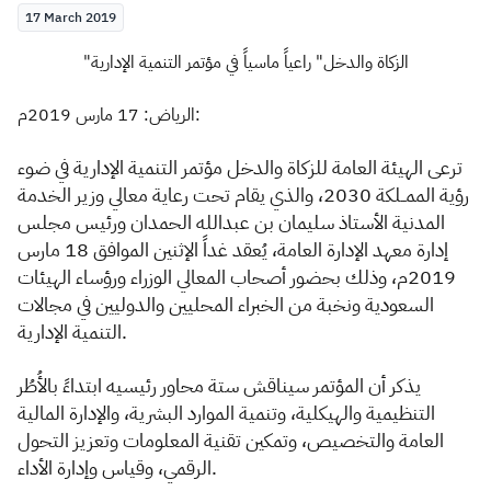
17 March 2019
Zakat
Customs
VAT
Tax Declaration
Real Estate Transactions
الرياض: 17 مارس 2019م:
ترعى الهيئة العامة للزكاة والدخل مؤتمر التنمية الإدارية ف​ي ضوء
رؤية الممــلكة 2030، والذي يقام تحت رعاية معالي وزير الخدمة
المدنية الأستاذ سليمان بن عبدالله الحمدان ورئيس مجلس
إدارة معهد الإدارة العامة، يُعقد غداً الإثنين الموافق 18 مارس
2019م
، وذلك بحضور أصحاب المعالي الوزراء ورؤساء الهيئات
السعودية ونخبة من الخبراء المحليين والدوليين في مجالات
التنمية الإدارية.
يذكر أن المؤتمر سيناقش ستة محاور رئيسيه ابتداءً بالأُطُر
التنظيمية والهيكلية، وتنمية الموارد البشرية، والإدارة المالية
العامة والتخصيص، وتمكين تقنية المعلومات وتعزيز التحول
الرقمي، وقياس وإدارة الأداء.