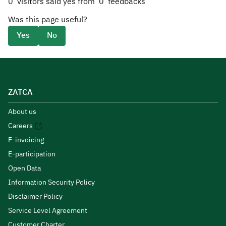
0
visitors said yes from
0
feedbacks
Was this page useful?
Yes
No
ZATCA
About us
Careers
E-invoicing
E-participation
Open Data
Information Security Policy
Disclaimer Policy
Service Level Agreement
Customer Charter