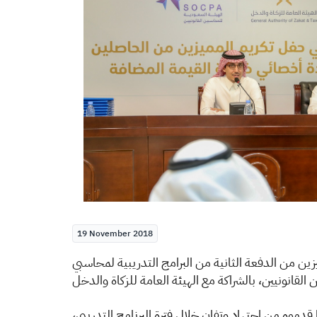
19 November 2018
مة للزكاة والدخل معالي المهندس سهيل بن محمد أبانمي، يوم الأثنين 11 ربيع الأول 1440هـ المتميزين من الدفعة الثانية من البرامج التدريبية لمحاسبي
قدموه من اجتهاد وتفانٍ خلال فترة البرنامج التدريبي،