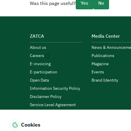
Yes
No
Was this page useful?
ZATCA
Media Center
About us
News & Announceme
Careers
Publications
E-invoicing
Magazine
E-participation
Events
Open Data
Brand Identity
Information Security Policy
Disclaimer Policy
Service Level Agreement
Customer Charter
Cookies