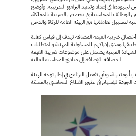
 لجهودها في إعداد وتنفيذ البرامج التدريبية. وأوضح
ين الوظائف المحاسبية في تخصص الضريبة بالمملكة،
 أخصائي ضريبة القيمة المضافة تهدف إلى قياس كفاءة
تطبيقها ومدى إدراكهم للمسؤولية المهنية والمتطلبات
لهذه الشهادة المهنية يشتمل على موضوعات ضريبة القيمة
المضافة بالإضافة إلى مبادئ المحاسبة المالية.
ه الدفعة تعتبر الثانية من البرنامج ويبلغ عددهم 206 متدرب ومتدربة، في حين بلغ عدد الدفعة الأولى 85 متدرباً ومتدربة، ويأتي تفعيل البرنامج في إطار توجه الهيئة