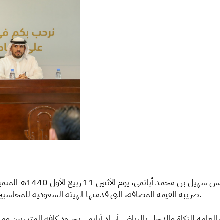
كرّم محافظ الهيئة العا
ضريبة القيمة المضافة، التي قدمتها الهيئة السعودية للمحاسبين القانونيين، بالشراكة مع الهيئة العامة للزكاة والدخل.
العامة للزكاة والدخل بالرياض أشاد أبانمي بجهود كافة المتدربين وما 