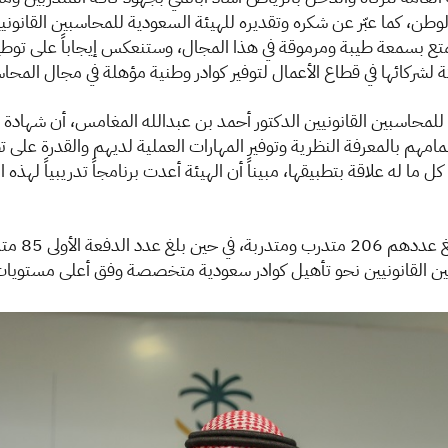
ن، كما عبّر عن شكره وتقديره للهيئة السعودية للمحاسبين القانونيين
متع بسمعة طيبة ومرموقة في هذا المجال، وستنعكس إيجاباً على توط
للمحاسبين القانونيين الدكتور أحمد بن عبدالله المغامس، أن شهادة
مهم بالمعرفة النظرية وتوفير المهارات العملية لديهم والقدرة على 
ي كل ما له علاقة بتطبيقها، مبيناً أن الهيئة أعدت برنامجاً تدريبياً 
يذكر أن هذ