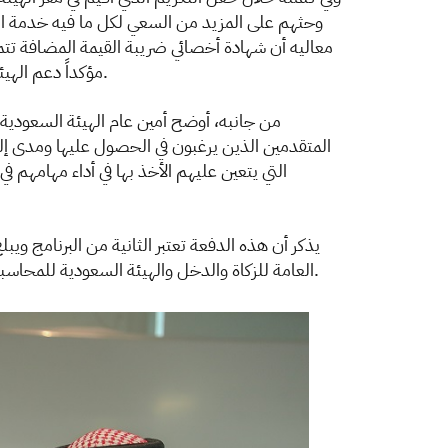
وحثهم على المزيد من السعي لكل ما فيه خدمة الوط
معاليه أن شهادة أخصائي ضريبة القيمة المضافة تت
مؤكداً دعم الهيئة لشركائها في قطاع الأعمال لتوفير كوادر وطنية مؤهلة في مجال المحاسبة لتسهيل تعاملاتها مع الهيئة العامة للزكاة والدخل.
من جانبه، أوضح أمين عام الهيئة السعودية 
المتقدمين الذين يرغبون في الحصول عليها ومدى إلما
التي يتعين عليهم الأخذ بها في أداء مهامهم ف
العامة للزكاة والدخل والهيئة السعودية للمحاسبين القانونيين نحو تأهيل كوادر سعودية متخصصة وفق أعلى مستويات الجودة للإسهام في تطوير القطاع المحاسبي بالمملكة.