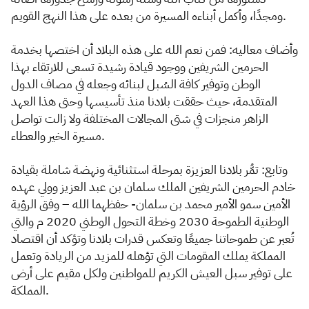
ومجدًا، وأكمل أبناءه المسيرة من بعده على هذا النهج القويم.
وأضاف معاليه: فمن نعم الله على هذه البلاد أن اختصها بخدمة
الحرمين الشريفين ووجود قيادة رشيدة تسعى للارتقاء بهذا
الوطن وتوفير كافة السُبل لبنائه وجعله في مصاف الدول
المتقدمة، حيث حققت بلادنا منذ تأسيسها وحتى هذا العهد
الزاهر منجزات في شتى المجالات المختلفة ولا زالت تواصل
مسيرة الخير والعطاء.
وتابع: تمُّر بلادنا العزيزة بمرحلة استثنائية ونهضة شاملة بقيادة
خادم الحرمين الشريفين الملك سلمان بن عبد العزيز وولي عهده
الأمين سمو الأمير محمد بن سلمان- حفظهما الله – وفق الرؤية
الوطنية الطموحة 2030 وخطة التحول الوطني 2020 م والتي
تُعبر عن طموحاتنا جميعًا وتعكس قدرات بلادنا وتؤكد أن اقتصاد
المملكة يملك المقومات التي تؤهله للمزيد من الريادة وتعمل
على توفير سبل العيش الكريم للمواطنين ولكل مقيم على أرض
المملكة.