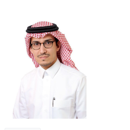
Zakat
Customs
VAT
Tax Declaration
Real Estate Transactions