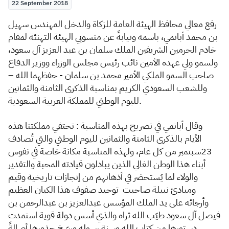
22 September 2018
ر
فع معالي محافظ الهيئة العامة للزكاة والدخل المهندس سهيل
بن محمد أبانمي، باسمه ونيابةً عن منسوبي الهيئة التهنئة لمقام
خادم الحرمين الشريفين الملك سلمان بن عبد العزيز آل سعود،
ولسمو ولي عهده الأمين نائب رئيس مجلس الوزراء ووزير الدفاع
صاحب السمو الملكي الأمير محمد بن سلمان - حفظهما الله –
وللشعب السعودي الكريم بمناسبة الذكرى الثامنة والثمانين
لليوم الوطني للمملكة العربية السعودية.
وقال أبانمي في تصريح بهذه المناسبة : تحتفي مملكتنا هذه
الأيام بالذكرى الثامنة والثمانين لليوم الوطني والتي تُصادف
23سبتمبر من كل عام، ولهذه المناسبة مكانة خاصة في نفوس
أبناء هذا الوطن الغالي الذين يبادلون قيادته المحبة والتقدير
والولاء لما يُستحضر في أذهانهم من إنجازات تاريخية وقيم
ومبادئ نبيلة صاحبت توحيد صفوف هذا الكيان العظيم
وأرجائه على يد الملك المؤسس عبدالعزيز بن عبدالرحمن بن
فيصل آل سعود طيّب الله ثراه والذي أسس دولة قوية استمدت
دستورها من كتاب الله وسنة رسوله ورسّخ جذورها أصالةً