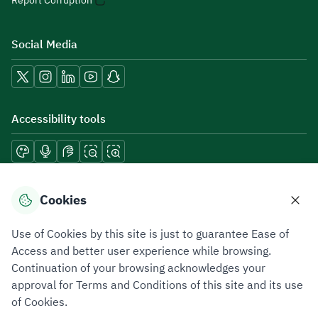
Report Corruption
Social Media
Accessibility tools
Download mobile applications
Cookies
Use of Cookies by this site is just to guarantee Ease of
Access and better user experience while browsing.
Continuation of your browsing acknowledges your
Privacy Policy
Terms of Use
Site Map
approval for Terms and Conditions of this site and its use
of Cookies.
All rights reserved 2026 © ZATCA.GOV.SA