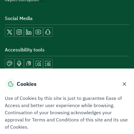
Social Media
Accessibility tools
Download mobile applications
Cookies
Use of Cookies by this site is just to guarantee Ease of
Access and better user experience while browsing.
Continuation of your browsing acknowledges your
Privacy Policy
Terms of Use
Site Map
approval for Terms and Conditions of this site and its use
of Cookies.
All rights reserved 2026 © ZATCA.GOV.SA