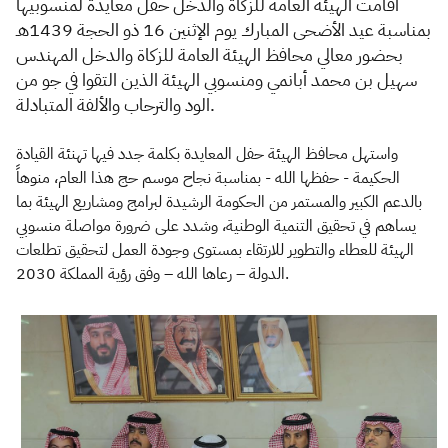
​​أ
قامت الهيئة العامة للزكاة والدخل حفل معايدة لمنسوبيها
بمناسبة عيد الأضحى المبارك يوم الإثنين 16 ذو الحجة 1439هـ
بحضور معالي محافظ الهيئة العامة للزكاة والدخل المهندس
سهيل بن محمد أبانمي ومنسوبي الهيئة الذين التقوا في جو من
الود والترحاب والألفة المتبادلة.
واستهل محافظ الهيئة حفل المعايدة بكلمة جدد فيها تهنئة القيادة
الحكيمة - حفظها الله - بمناسبة نجاح موسم حج هذا العام، منوهاً
بالدعم الكبير والمستمر من الحكومة الرشيدة لبرامج ومشاريع الهيئة بما
يساهم في تحقيق التنمية الوطنية، وشدد على ضرورة مواصلة منسوبي
الهيئة للعطاء والتطوير للارتقاء بمستوى وجودة العمل لتحقيق تطلعات
الدولة – رعاها الله – وفق رؤية المملكة 2030.