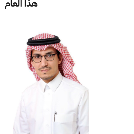
هذا العام
Zakat
Customs
VAT
Tax Declaration
Real Estate Transactions