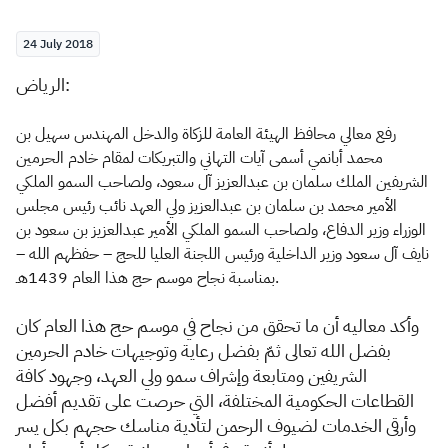
24 July 2018
الرياض:
رفع معالي محافظ الهيئة العامة للزكاة والدخل المهندس سهيل بن
محمد أبانمي أسمى آيات التهاني والتبريكات لمقام خادم الحرمين
الشريفين الملك سلمان بن عبدالعزيز آل سعود، ولصاحب السمو الملكي
الأمير محمد بن سلمان بن عبدالعزيز ولي العهد نائب رئيس مجلس
الوزراء وزير الدفاع، ولصاحب السمو الملكي الأمير عبدالعزيز بن سعود بن
نايف آل سعود وزير الداخلية ورئيس اللجنة العليا للحج – حفظهم الله –
بمناسبة نجاح موسم حج هذا العام 1439هـ.
وأكد معاليه أن ما تحقق من نجاح في موسم حج هذا العام كان
بفضل الله تعالى ثمّ بفضل رعاية وتوجيهات خادم الحرمين
الشريفين ومتابعة وإشراف سمو ولي العهد، وجهود كافة
القطاعات الحكومية المختلفة، التي حرصت على تقديم أفضل
وأرقى الخدمات لضيوف الرحمن لتأدية مناسك حجهم بكل يسر