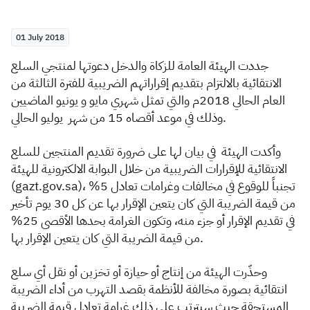
Zakat
Customs
VAT
Tax Declaration
01 July 2018
Real Estate Transactions
جددت الهيئة العامة للزكاة والدخل دعوتها لمنتجي السلع
الانتقائية بالالتزام بتقديم إقراراتهم الضريبية للفترة الثالثة من
العام الحالي 2018م والتي تمثل شهري مايو و يونيو الماضيين
وذلك في موعد أقصاه 15 من شهر يوليو الحالي.
وأكدت الهيئة في بيان لها على ضرورة تقديم المنتجين للسلع
الانتقائية للإقرارات الضريبية من خلال البوابة الالكترونية للهيئة
(gazt.gov.sa)، تجنباً للوقوع في مخالفات وغرامات تعادل 5%
من قيمة الضريبة التي كان يتعين الإقرار بها عن كل 30 يوم تأخير
في تقديم الإقرار أو جزء منه، وتكون الغرامة بحدها الأقصى 25%
من قيمة الضريبة التي كان يتعين الإقرار بها.
وحذّرت الهيئة من إنتاج أو حيازة أو تخزين أو نقل أي سلع
انتقائية بصورة مخالفة للأنظمة بقصد التهرب من أداء الضريبة
المستحقة حيث سيترتب على ذلك غرامة تعادل قيمة الضريبة