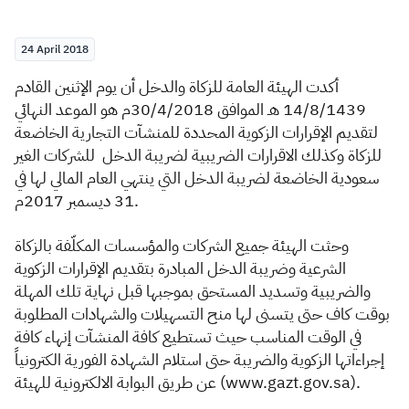
Zakat
Customs
VAT
Tax Declaration
24 April 2018
Real Estate Transactions
أكدت الهيئة العامة للزكاة والدخل أن يوم الإثنين القادم
14/8/1439 هـ الموافق 30/4/2018م هو الموعد النهائي
لتقديم الإقرارات الزكوية المحددة للمنشآت التجارية الخاضعة
للزكاة وكذلك الاقرارات الضريبية لضريبة الدخل للشركات الغير
سعو
دية الخاضعة لضريبة الدخل التي ينتهي العام المالي لها في
31 ديسمبر 2017م.
وحثت الهيئة جميع الشركات والمؤسسات المكلّفة بالزكاة
الشرعية وضريبة الدخل المبادرة بتقديم الإقرارات الزكوية
والضريبية وتسديد المستحق بموجبها قبل نهاية تلك المهلة
بوقت كاف حتى يتسنى لها منح التسهيلات والشهادات المطلوبة
في الوقت المناسب حيث تستطيع كافة المنشآت إنهاء كافة
إجراءاتها الزكوية والضريبة حتى استلام الشهادة الفورية الكترونياً
عن طريق البوابة الالكترونية للهيئة (www.gazt.gov.sa).