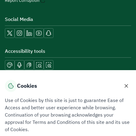
Report Corruption
Social Media
Accessibility tools
Download mobile applications
Cookies
Use of Cookies by this site is just to guarantee Ease of
Access and better user experience while browsing.
Continuation of your browsing acknowledges your
Privacy Policy
Terms of Use
Site Map
approval for Terms and Conditions of this site and its use
of Cookies.