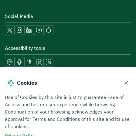
Social Media
Accessibility tools
Download mobile applications
Cookies
Use of Cookies by this site is just to guarantee Ease of
Access and better user experience while browsing.
Continuation of your browsing acknowledges your
Privacy Policy
Terms of Use
Site Map
approval for Terms and Conditions of this site and its use
of Cookies.
All rights reserved 2026 © ZATCA.GOV.SA