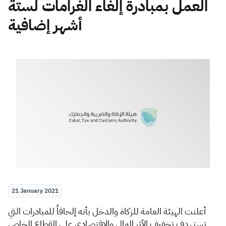
العمل بمبادرة إلغاء الغرامات لستة
أشهر إضافية
Zakat
Customs
VAT
Tax Declaration
Real Estate Transactions
21 January 2021
أعلنت الهيئة العامة للزكاة والدخل بأنه إلحاقاً للمبادرات التي
تستهدف تخفيف الأثر المالي والاقتصادي على القطاع الخاص