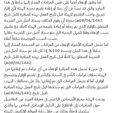
كما يطبق الإعفاء أيضاً على نفس الغرامات المشار إليها سابقاً في هذا
البيان، والتي قد تنشأ عن أي ربط أو إعادة تقييم تجريه الهيئة لأي إقرار
ضريبي واجب التقديم للهيئة قبل تاريخ العمل بهذه المبادرة (قبل تاريخ
08/06/1442هـ) بشرط أن يقوم المكلف بسداد أصل دين الضريبة
المتعلق بالإقرار الذي تم ربطه أو إعادة تقييمه من الهيئة كاملًا، مع تطبيق
نسب الإعفاء وفقًا للمهل الزمنية التي يتم سداد أصل دين الضريبة خلالها
حسب النسب الموضحة سابقاً أعلاه.
كما تشمل المبادرة الأخيرة؛ الإعفاء من الغرامات غير المسددة المشار إليها
سابقاً في هذا البيان وبنسبة 100% إذا كان قد تم سداد أصل دين
الضريبة المتعلق بها كاملًا قبل تاريخ العمل بهذه المبادرة (قبل تاريخ
08/06/1442هـ).
في حين لا تشمل هذه المبادرة الإعفاء من أي غرامات تم إيقاعها من
الهيئة بخلاف غرامات التأخر في السداد والتأخر في تقديم الإقرار وتصحيح
الإقرار، كما لا تشمل الغرامات التي تم إيقاعها بناءً على مخالفات التهرب
الضريبي وكذلك الغرامات التي تم سدادها قبل تاريخ العمل بهذه المبادرة
(قبل تاريخ 08/06/1442هـ).
ودعت الهيئة جميع الأشخاص الراغبين في معرفة المزيد من التفاصيل
حول المبادرات إلى الاطلاع على الدليل الإرشادي الخاص بها والذي
سيُصدَر لاحقاً، وذلك من خلال زيارة الموقع الإلكتروني للهيئة