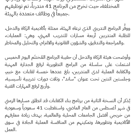
المختلفة، حيث تخرج من البرنامج 41 متدرباً، تم توظيفهم
جميعاً في وظائف متعددة بالهيئة.
ووفَّر البرنامج التدريبي الذي ترعاه الهيئة، ممثلة بأكاديمية الزكاة والدخل،
للطلبة المتدربين أربعة مسارات للتدريب المهني، وهي: العمليات،
والمراجعة والتدقيق، والشؤون القانونية والالتزام، والتحليل والمخاطر.
وأوضحت هيئة الزكاة والدخل أن حقيبة البرنامج المُختتَم اليوم الخميس
اشتملت على سلسلة من البرامج التطويرية لرفع الجدارة المهنية
والكفاءة العملية لدى المتدربين، بلغ عددها خمسة لقاءات مع خبير،
وجلستين اثنتين تحت عنوان "ساند"، وثلاث دورات تدريبية تأسيسية،
وأربع لرفع المهارات الفنية.
يُذكر أن النسخة الثانية من برنامج بناء الكفاءات قد انطلق مسارها الزمني
في شهر أغسطس من العام الماضي، واستقطبت 41 سعودياً وسعودية
من خريجي أفضل الجامعات المحلية والعالمية، بهدف زيادة معارفهم
الأكاديمية وتطويرها، وتمكينهم من المنافسة العملية الجادة في سوق
العمل.