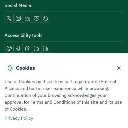
Social Media
Accessibility tools
Download mobile applications
Cookies
Use of Cookies by this site is just to guarantee Ease of
Access and better user experience while browsing.
Continuation of your browsing acknowledges your
Privacy Policy
Terms of Use
Site Map
approval for Terms and Conditions of this site and its use
of Cookies.
All rights reserved 2026 © ZATCA.GOV.SA
Privacy Policy
Developed and Maintained by Zakat, Tax and Customs Authority