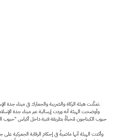
تمكّنت هيئة الزكاة والضريبة والجمارك في ميناء جدة الإسلامي من إحباط محاولة تهريب كمية كبيرة من حبوب الكبتاجون بلغت (8.735.000) حبة، عُثر عليها مُخبأةً داخل إرسالية وردت عبر الميناء.
وأوضحت الهيئة أنه وردت إرسالية عبر ميناء جدة الإسلامي
حبوب الكبتاجون مُخبأةً بطريقة فنية داخل أكياس "حبوب ا
وأكدت الهيئة أنها ماضيةً في إحكام الرقابة الجمركية على 