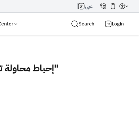
عربي
Center
Search
Login
إحباط محاولة تهريب أكثر من 8.7 مليون حبة كبتاجون كانت مُخبأة في إرسالية "كاكاو"
Search AI
Search