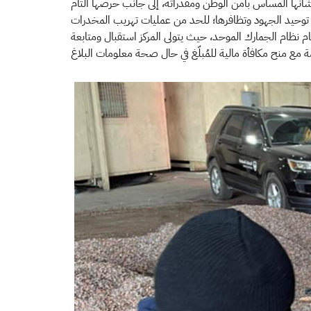
نها المساس بأمن الوطن ومقدراته، إلى جانب حرصها التام
بطة بجرائم التهريب ومخالفات أحكام نظام الجمارك الموحد، حيث يتولى المركز استقبال ومتابعة