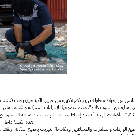
 عبارة عن "حبوب كاكاو"، وعند خضوعها للإجراءات الجمركية والكشف عليها عبر ا
لكاكاو". وأضافت الهيئة أنه بعد إحباط محاولة التهريب تمت عملية التنسيق 
هذه الكمية داخل المملكة، وبفضل من الله تم ضبطهم وعددهم ثلاثة أشخاص.
جميع الواردات والصادرات والمسافرين ومكافحة التهريب بجميع أشكاله، وتقف عبر 