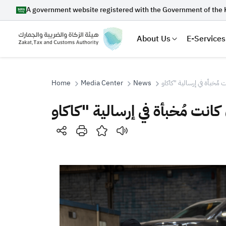
A government website registered with the Government of the 
About Us
E-Services
Home
Media Center
News
Search
Suggestions
Zakat
Customs
VAT
Tax Dec