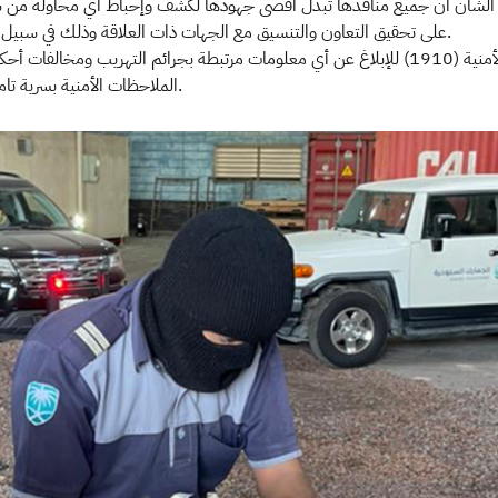
ذا الشأن أن جميع منافذها تبذل أقصى جهودها لكشف وإحباط أي محاولة من شأ
على تحقيق التعاون والتنسيق مع الجهات ذات العلاقة وذلك في سبيل توحيد الجهود وتظافرها؛ للحد من عمليات تهريب المخدرات.
ودعت الهيئة الجميع إلى التواصل معها عبر مركز البلاغات الأمنية (1910) للإبلاغ عن أي معلومات مرت
الملاحظات الأمنية بسرية تامة مع منح مكافأة مالية للمُبلّغ في حال صحة معلومات البلاغ.