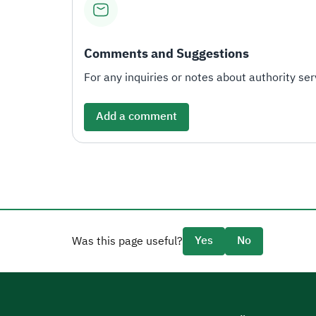
Comments and Suggestions
For any inquiries or notes about authority serv
Add a comment
Yes
No
Was this page useful?