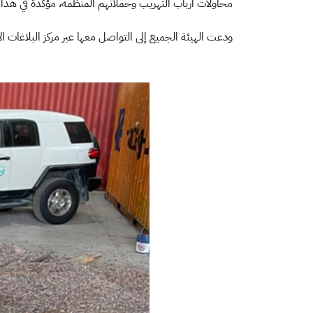
محاولات أرباب التهريب وحملاتهم المنظمة، مؤكدةً في ه