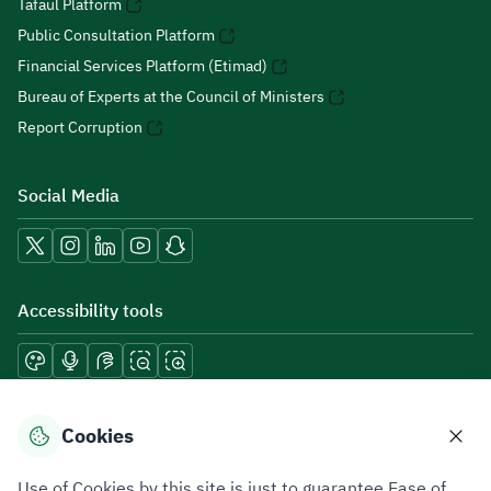
Tafaul Platform
Public Consultation Platform
Financial Services Platform (Etimad)
Bureau of Experts at the Council of Ministers
Report Corruption
Social Media
Accessibility tools
Download mobile applications
Cookies
Use of Cookies by this site is just to guarantee Ease of