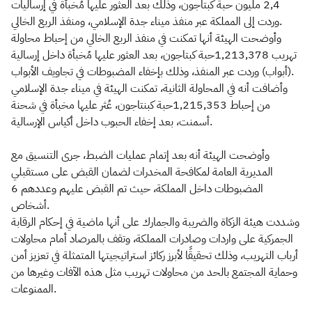
2,4 مليون حبة كبتاجون، وذلك بعد العثور عليها مُخبأة في إرساليات
وردت إلى المملكة عبر منفذ ميناء جدة الإسلامي، ومنفذ الربع الخالي.
وأوضحت الهيئة أنها تمكنت في منفذ الربع الخالي من إحباط محاولة
تهريب 1,213,378حبة كبتاجون، بعد العثور عليها مُخبأة داخل إرسالية
(أبواب) وردت عبر المنفذ، وذلك بإخفاء المضبوطات في تجاويف الأبواب.
وأضافت أنه في المحاولة الثانية، تمكنت الهيئة في ميناء جدة الإسلامي
من إحباط 1,215,353حبة كبنتاجون، عُثر عليها مخبأة في شحنة
أسمنت، بعد إخفاء الحبوب داخل أكياس الإرسالية.
وأوضحت الهيئة أنه بعد إتمام عمليات الضبط، جرى التنسيق مع
المديرية العامة لمكافحة المخدرات لضمان القبض على مستقبلي
المضبوطات داخل المملكة، حيث تم القبض عليهم وعددهم 6
أشخاص.
وشددت هيئة الزكاة والضريبة والجمارك على أنها ماضية في إحكام الرقابة
الجمركية على واردات وصادرات المملكة، وتقف بالمرصاد أمام محاولات
أرباب التهريب، وذلك تحقيقًا لأبرز ركائز استراتيجيتها المتمثلة في تعزيز أمن
وحماية المجتمع بالحد من محاولات تهريب مثل هذه الآفات وغيرها من
الممنوعات.