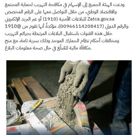
ودعت الهيئة الجميع إلى الإسهام في مكافحة التهريب لحماية المجتمع
والاقتصاد الوطني، من خلال التواصل معها على الرقم المخصص
للبلاغات الأمنية (1910) أو عبر البريد الإلكتروني Zatca.gov.sa
1910@ والرقم الدولي (00966114208417)، مؤكدةً أنها تقوم من
خلال هذه القنوات باستقبال البلاغات المرتبطة بجرائم التهريب
ومخالفات أحكام نظام الجمارك الموحد وذلك بسرية تامة، مع منح
مكافأة مالية للمُبلّغ في حال صحة معلومات البلاغ.