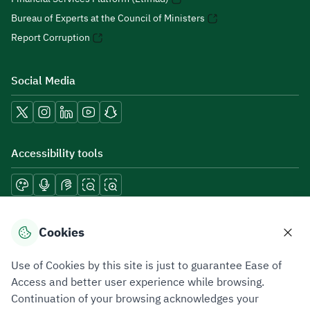
Bureau of Experts at the Council of Ministers
Report Corruption
Social Media
Accessibility tools
Download mobile applications
Cookies
Use of Cookies by this site is just to guarantee Ease of
Access and better user experience while browsing.
Continuation of your browsing acknowledges your
Privacy Policy
Terms of Use
Site Map