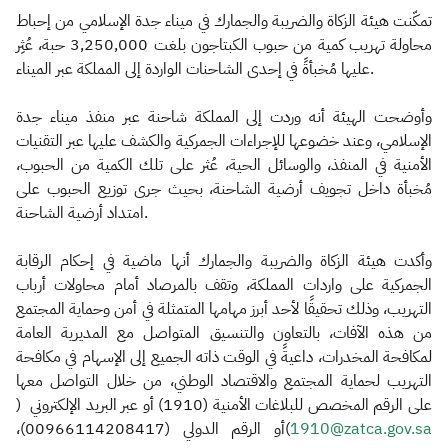
تمكّنت هيئة الزكاة والضريبة والجمارك في ميناء جدة الإسلامي من إحباط
محاولة تهريب كمية من حبوب الكبتاجون بلغت 3,250,000 حبة، عُثِر
عليها مُخبأةً في إحدى الشاحنات الواردة إلى المملكة عبر الميناء.
وأوضحت الهيئة أنه وردت إلى المملكة شاحنة عبر منفذ ميناء جدة
الإسلامي، وعند خضوعها للإجراءات الجمركية والكشف عليها عبر التقنيات
الأمنية في المنفذ، والوسائل الحية، عُثر على تلك الكمية من الحبوب،
مُخبأة داخل تجويف أرضية الشاحنة، بحيث جرى توزيع الحبوب على
امتداد أرضية الشاحنة.
وأكدت هيئة الزكاة والضريبة والجمارك أنها ماضية في إحكام الرقابة
الجمركية على واردات المملكة، وتقف بالمرصاد أمام محاولات أرباب
التهريب، وذلك تحقيقًا لأحد أبرز مهامها المتمثلة في أمن وحماية المجتمع
من هذه الآفات، بالتعاون والتنسيق المتواصل مع المديرية العامة
لمكافحة المخدرات، داعيةً في الوقت ذاته الجميع إلى الإسهام في مكافحة
التهريب لحماية المجتمع والاقتصاد الوطني، من خلال التواصل معها
على الرقم المخصص للبلاغات الأمنية (1910) أو عبر البريد الإلكتروني (
)أو الرقم الدولي (00966114208417)،
1910@zatca.gov.sa