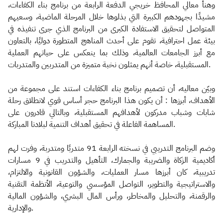
وهنأ معالي المحافظ خريجي الدفعة الرابعة من برنامج بناء الكفاءات،
مشيدًا بجهودهم الكبيرة التي بذلوها خلال المرحلة الماضية، وسعيهم
المتواصل لتحقيق الاستفادة الكبرى من البرنامج الذي جرى تنفيذه في
بيئة عمل احترافية، تقوم على أحدث المناهج المتطورة دوليًا، بالتعاون
مع أبرز الجامعات العالمية، وذلك بما ينعكس على حياتهم العملية
المستقبلية، خاصة أنهم يمثلون نخبة متميزة من المتدربين والمتدربات.
وبيّن معاليه، أن تصميم برنامج بناء الكفاءات استند على مجموعة من
الأهداف، أبرزها : أن يكون هذا البرنامج حجر أساس قوي لانطلاق رحلة
شابات وشباب مدركون لأهدافهم المستقبلية، وبالتالي قادرون على
المساهمة الفاعلة في تحقيق أهداف التنمية لبلادنا المباركة.
وضم البرنامج التدريبي في نسخته الرابعة 91 متدربًا ومتدربة، وفرت لهم
أكاديمية الزكاة والضريبة والجمارك، التأهيل والتدريب في 9 مسارات
تدريبية، كان أبرزها مسار العمليات، والشؤون القانونية والالتزام،
والاستراتيجية والتطوير، التواصل المؤسسي والتوعية، الأنظمة التقنية
والرقمنة، والتحليل والمخاطر، ورأس المال البشري، والشؤون المالية
والإدارية.