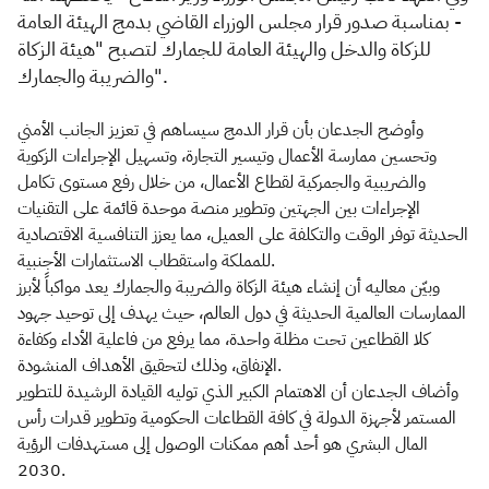
- بمناسبة صدور قرار مجلس الوزراء القاضي بدمج الهيئة العامة
للزكاة والدخل والهيئة العامة للجمارك لتصبح "هيئة الزكاة
والضريبة والجمارك".
وأوضح الجدعان بأن قرار الدمج سيساهم في تعزيز الجانب الأمني
وتحسين ممارسة الأعمال وتيسير التجارة، وتسهيل الإجراءات الزكوية
والضريبية والجمركية لقطاع الأعمال، من خلال رفع مستوى تكامل
الإجراءات بين الجهتين وتطوير منصة موحدة قائمة على التقنيات
الحديثة توفر الوقت والتكلفة على العميل، مما يعزز التنافسية الاقتصادية
للمملكة واستقطاب الاستثمارات الأجنبية.
وبيّن معاليه أن إنشاء هيئة الزكاة والضريبة والجمارك يعد مواكباً لأبرز
الممارسات العالمية الحديثة في دول العالم، حيث يهدف إلى توحيد جهود
كلا القطاعين تحت مظلة واحدة، مما يرفع من فاعلية الأداء وكفاءة
الإنفاق، وذلك لتحقيق الأهداف المنشودة.
وأضاف الجدعان أن الاهتمام الكبير الذي توليه القيادة الرشيدة للتطوير
المستمر لأجهزة الدولة في كافة القطاعات الحكومية وتطوير قدرات رأس
المال البشري هو أحد أهم ممكنات الوصول إلى مستهدفات الرؤية
2030.