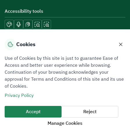
Accessibility tools
Download mobile applications
Cookies
Use of Cookies by this site is just to guarantee Ease of
Access and better user experience while browsing.
Continuation of your browsing acknowledges your
Privacy Policy
Terms of Use
Site Map
approval for Terms and Conditions of this site and its use
of Cookies.
All rights reserved 2026 © ZATCA.GOV.SA
Privacy Policy
Developed and Maintained by Zakat, Tax and Customs Authority
Last update for site was
06 August 2026 10:32 AM
Accept
Reject
Manage Cookies