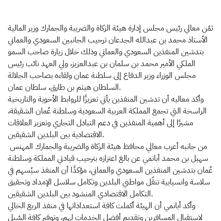
ثمّن معالي رئيس مجلس إدارة هيئة الزكاة والضريبة والجمارك وزير المالية
الأستاذ محمد بن عبدالله الجدعان ترحيب الجانبين السعودي والعماني
بتدشين المنفذين السعودي والعماني وذلك خلال زيارة صاحب السمو
الملكي الأمير محمد بن سلمان بن عبدالعزيز، ولي العهد نائب رئيس
مجلس الوزراء وزير الدفاع إلى سلطنة عمان ولقاءه بصاحب الجلالة
السلطان هيثم بن طارق، سلطان عمان.
وأكد معاليه أن تدشين المنفذين يأتي تعزيزًا للروابط الأخوية والتاريخية
الراسخة التي تجمع المملكة العربية السعودية وسلطنة عُمان الشقيقة،
مشيرًا إلى أهمية المنفذين في دعم التبادل التجاري وتعزيز العلاقات
الاقتصادية بين البلدين الشقيقين.
من جانبه أعرب معالي محافظ هيئة الزكاة والضريبة والجمارك المهنس
سهيل بن محمد أبانمي عن بالغ اعتزازه بترحيب قيادتي المملكة وسلطنة
عُمان بتدشين المنفذين السعودي والعماني، مؤكدًا أن المنفذ سيُسهم في
سلاسة وانسيابية تنقّل مواطني البلدين وتكامل سلاسل الإمداد وتحقيق
التكامل الاقتصادي المنشود بين البلدين الشقيقين.
وأكد أبانمي أن الهيئة أكملت كافة استعداداتها​ في منفذ الربع الخالي
لاستقبال المسافرين وتقديم أفضل الخدمات لهم، وتوفير كافة السُبل