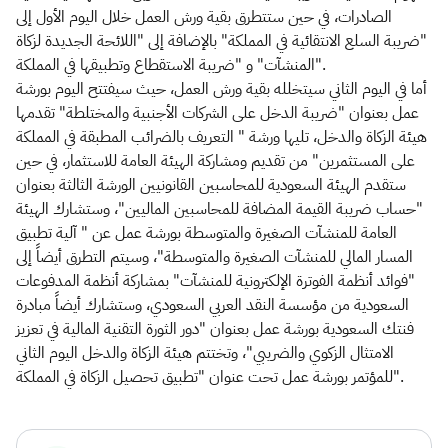
الصادرات، في حين ستتطرق بقية ورش العمل خلال اليوم الأول إلى
"ضريبة السلع الانتقائية في المملكة" بالإضافة إلى "اللائحة الجديدة لزكاة
المنشآت" و "ضريبة الاستقطاع وتطبيقها في المملكة".
أما في اليوم الثاني سيتخلله بقية ورش العمل، حيث سيفتتح اليوم بورشة
عمل بعنوان "ضريبة الدخل على الشركات الأجنبية والمختلطة" تقدمها
هيئة الزكاة والدخل، تليها ورشة " التعريف بالضرائب المطبقة في المملكة
على المستثمرين" من تقديم ومشاركة الهيئة العامة للاستثمار، في حين
ستقدم الهيئة السعودية للمحاسبين القانونيين الورشة الثالثة بعنوان
"حساب ضريبة القيمة المضافة للمحاسبين الماليين"، وستشارك الهيئة
العامة للمنشآت الصغيرة والمتوسطة بورشة عمل عن " آلية تطبيق
المسار المالي للمنشآت الصغيرة والمتوسطة"، وسيتم التطرق أيضاً إلى
"فوائد أنظمة الفوترة الإلكترونية للمنشآت" بمشاركة أنظمة المدفوعات
السعودية من مؤسسة النقد العربي السعودي، وستشارك أيضاً مبادرة
فنتك السعودية بورشة عمل بعنوان "دور الثورة التقنية المالية في تعزيز
الامتثال الزكوي والضريبي"، وتختتم هيئة الزكاة والدخل اليوم الثاني
للمؤتمر بورشة عمل تحت عنوان "تطبيق تحصيل الزكاة في المملكة".