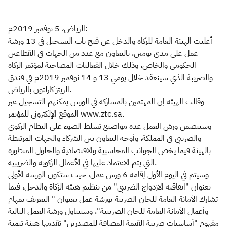
الرياض، 5 نوفمبر 2019م:
أعلنت الهيئة العامة للزكاة والدخل عن فتح باب التسجيل في 13 ورشة
عمل على مدى يومين، بالتعاون مع عدد من الجهات في القطاعين
الحكومي والخاص، وذلك خلال الفعاليات المصاحبة لمؤتمر الزكاة
والضريبة الذي سينعقد خلال يومي 13 و 14 نوفمبر 2019م في فندق
الريتز كارلتون بالرياض.
وقالت الهيئة إن المهتمين بالمشاركة في الورش يمكنهم التسجيل عبر
الموقع الإلكتروني للمؤتمر www.ztc.sa.
وستتضمن ورش العمل عدة مواضيع تسلط الضوء على النظام الزكوي
والضريبي في المملكة، وأوجه التعاون بين الشركاء والجهات المرتبطة
بالهيئة فيما يخص الجوانب المحاسبية والاقتصادية والحلول المتطورة
التي يتم الاعتماد عليها في الأعمال الزكوية والضريبية.
وسيتم في اليوم الأول إقامة 6 ورش عمل، حيث ستكون الورشة الأولى
بعنوان "اتفاقية الازدواج الضريبي" من تنظيم هيئة الزكاة والدخل، فيما
تشارك الأمانة العامة للجان الضريبة بورشة عمل بعنوان " التعريف بمهام
وأعمال الأمانة العامة للجان الضريبية"، وستتناول ورشة العمل الثالثة
مفهوم "أساسيات ضريبة القيمة المضافة للمصدرين" تقدمها هيئة تنمية