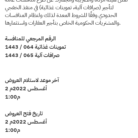
لتأجير (صرافات آلية، تموينات غذائية) في منفذ الخفجي
Zakat
Customs
VAT
Tax Declaration
الحدودي وفقًا للشروط المعدة لذلك ولنظام المنافسات
والمشتريات الحكومية الخاص بتأجير العقارات واستثمارها.
Real Estate Transactions
الرقم المرجعي للمنافسة
تموينات غذائية 064 / 1443
صرافات آلية 065 / 1443
​آخر موعد لاستلام العروض
2 أغسطس 2022م
1:00م
تاريخ فتح العروض
2 أغسطس 2022م
1:00م ​