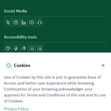
Social Media
Accessibility tools
Download mobile applications
Cookies
Use of Cookies by this site is just to guarantee Ease of
Access and better user experience while browsing.
Continuation of your browsing acknowledges your
Privacy Policy
Terms of Use
Site Map
approval for Terms and Conditions of this site and its use
of Cookies.
All rights reserved 2026 © ZATCA.GOV.SA
Privacy Policy