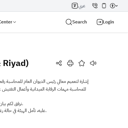
عربي
Center
Search
Login
 Riyad)
Search AI
Search
للمحاسبة مهمات الرقابة الميدانية وأعمال التفتيش
نرفق لكم بيان الأثاث الرجيع لهيئة الزكاة والضريبة والجمارك (رجيع منفذ الدرة – رجيع منفذ جديدة عرعر – رجيع مبنى رقم 1 بمجمع وزارة المالية بالرياض).
عليه، تأمل الهيئة في حالة رغبتكم بالأثاث، التواصل مع الأستاذ "سعد العصفور" على الهاتف (0114349348) أو جوال (0544784221) خلال أسبوعين من تاريخه.