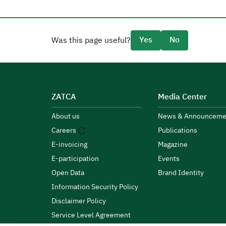
Yes
No
Was this page useful?
ZATCA
Media Center
About us
News & Announceme
Careers
Publications
E-invoicing
Magazine
E-participation
Events
Open Data
Brand Identity
Information Security Policy
Disclaimer Policy
Service Level Agreement