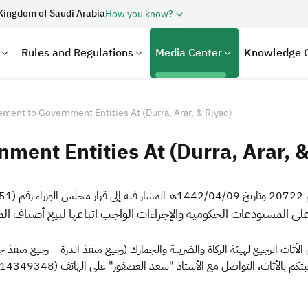
Kingdom of Saudi Arabia
How you know?
Rules and Regulations
Media Center
Knowledge 
ent to Government Entities At (Durra, Arar, & Riyad)
ent Entities At (Durra, Arar, &
laration
Real Estate Transactions