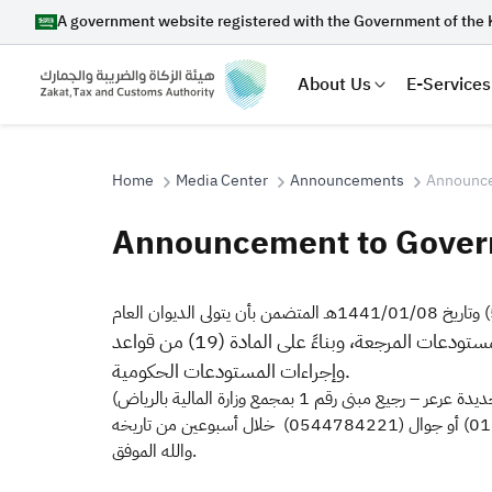
A government website registered with the Government of the 
About Us
E-Services
Home
Media Center
Announcements
Announcem
Announcement to Governm
Search
​​​​إشارة لتعميم معالي رئيس الديوان العام للمحاسبة رقم 20722 وتاريخ 1442/04/09هـ المشار فيه إلى قرار مجلس الوزراء رقم (51) وتاريخ 1441/01/08هـ المتضمن بأن يتولى الديوان العام
على المستودعات الحكومية والإجراءات الواجب اتباعها لبيع أصناف المستودعات المرجعة، وبناءً على المادة (19) من قواعد
Suggestions
وإجراءات المستودعات الحكومية.
Zakat
Customs
VAT
Tax Dec
والله الموفق.