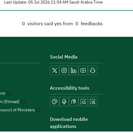
Last Update: 05 Jul 2026 11:54 AM Saudi Arabia Time
0
visitors said yes from
0
feedbacks
Social Media
Accessibility tools
orm
rm (Etimad)
ouncil of Ministers
Download mobile
applications