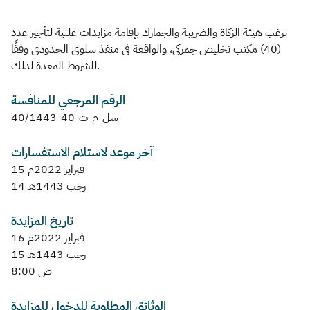
Zakat
Customs
VAT
Tax Declaration
ترغب هيئة الزكاة والضريبة والجمارك بإقامة مزايدات علنية لتأجير عدد
(40) مكتب تخليص جمركي، والواقعة في منفذ سلوى الحدودي وفقًا
Real Estate Transactions
للشروط المعدة لذلك.
الرقم المرجعي للمنافسة
سل-م-ت-40-40/1443
آخر موعد لاستلام الاستفسارات
15 فبراير 2022م
14 رجب 1443هـ
تاريخ المزايدة
16 فبراير 2022م
15 رجب 1443هـ
8:00 ص
الوثائق المطلوبة للدخول للمزايدة