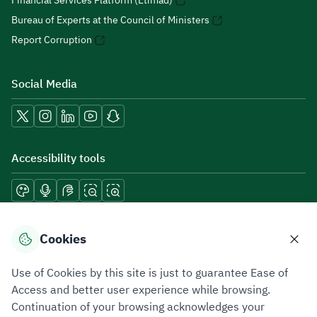
Financial Services Platform (Etimad)
Bureau of Experts at the Council of Ministers
Report Corruption
Social Media
Accessibility tools
Download mobile applications
Cookies
Use of Cookies by this site is just to guarantee Ease of
Access and better user experience while browsing.
Continuation of your browsing acknowledges your
Privacy Policy
Terms of Use
Site Map