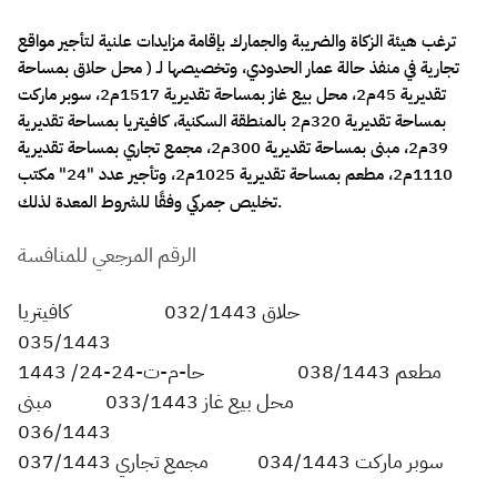
​​​​​​​ترغب هيئة الزكاة والضريبة والجمارك بإقامة مزايدات علنية لتأجير مواقع
Zakat
Customs
VAT
Tax Declaration
تجارية في منفذ
حالة عمار الحدودي، وتخصيصها لـ ( محل حلاق بمساحة
Real Estate Transactions
تقديرية 45م2، محل بيع غاز بمساحة تقديرية 1517م2، سوبر ماركت
بمساحة تقديرية 320م2 بالمنطقة السكنية، كافيتريا بمساحة تقديرية
39م2، مبنى بمساحة تقديرية 300م2، مجمع تجاري بمساحة تقديرية
1110م2، مطعم بمساحة تقديرية 1025م2، وتأجير عدد "24" مكتب
تخليص جمركي وفقًا للشروط المعدة لذلك.
ا
لرقم الم​​رجعي للمنافسة
حلاق 032/1443 كافيتريا
035/1443
مطعم 038/1443 حا-م-ت-24-24/ 1443
محل بيع غاز 033/1443 مبنى
036/1443
سوبر ماركت 034/1443 مجمع تجاري 037/1443