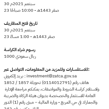
30 سبتمبر 2021م
23 صفر 1443هـ - 10:00 صباحًا
تاريخ فتح المظاريف
30 سبتمبر 2021م
23 صفر 1443هـ - 1:00 مساءً
رسوم شراء الكراسة
1000 ريال سعودي
للاستفسارات وللمزيد من المعلومات، التواصل عبر:
بريد إلكتروني : investment@zatca.gov.sa
هاتف رقم (0114012791) تحويلة 1857 / 1852
ولاستلام كراسة الشروط والمواصفات، يمكنكم مراجعة الإدارة
العامة للاستثمار والخصخصة بديوان هيئة الزكاة والضريبة
والجمارك في حي المربع - وزارة المالية – مبنى رقم (1) الدور
الثاني مكتب رقم 242.