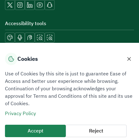
Accessibility tools
Download mobile applications
Cookies
Use of Cookies by this site is just to guarantee Ease of
Access and better user experience while browsing.
Continuation of your browsing acknowledges your
Privacy Policy
Terms of Use
Site Map
approval for Terms and Conditions of this site and its use
of Cookies.
All rights reserved 2026 © ZATCA.GOV.SA
Privacy Policy
Developed and Maintained by Zakat, Tax and Customs Authority
Last update for site was
06 August 2026 08:41 AM
Accept
Reject