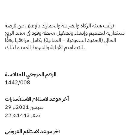
Zakat
Customs
VAT
Tax Declaration
Real Estate Transactions
تر
غب هيئة الزكاة والضريبة والجمارك بالإعلان عن فرصة
استثمارية لتصميم وإنشاء وتشغيل محطة وقود في منفذ الربع
الخالي (الحدود السعودية – العمانية) بكامل مرافقها وفقًا
للتصاميم الأولية والشروط المعدة لذلك.
الرقم المرجعي للمنافسة
1442/008​
آخر موعد لاستلام الاستفسارات
29 سبتمبر 2021م
22 صفر 1443هـ
آخر موعد لاستلام العروض