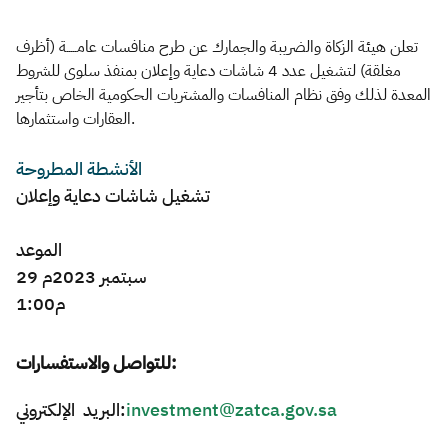
Zakat
Customs
VAT
Tax Declaration
تعلن هيئة الزكاة والضريبة والجمارك عن طرح منافسات عامـــــة (أظرف
مغلقة) لتشغيل عدد 4 شاشات دعاية وإعلان بمنفذ سلوى للشروط
Real Estate Transactions
المعدة لذلك وفق نظام المنافسات والمشتريات الحكومية الخاص بتأجير
العقارات واستثمارها.
الأنشطة المطروحة
تشغيل شاشات دعاية وإعلان
الموعد
29 سبتمبر 2023م
1:00م
للتواصل والاستفسارات:
البريد الإلكتروني:
investment@zatca.gov.sa