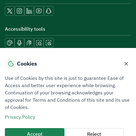
Accessibility tools
Download mobile applications
Cookies
Use of Cookies by this site is just to guarantee Ease of
Access and better user experience while browsing.
Continuation of your browsing acknowledges your
Privacy Policy
Terms of Use
Site Map
approval for Terms and Conditions of this site and its use
of Cookies.
All rights reserved 2026 © ZATCA.GOV.SA
Privacy Policy
Developed and Maintained by Zakat, Tax and Customs Authority
Last update for site was
09 August 2026 06:51 PM
Accept
Reject