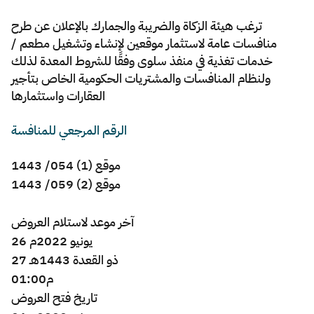
​ترغب هيئة الزكاة والضريبة والجمارك بالإعلان عن طرح
Zakat
Customs
VAT
Tax Declaration
منافسات عامة لاستثمار موقعين لإنشاء وتشغيل مطعم /
Real Estate Transactions
خدمات تغذية في منفذ سلوى وفقًا للشروط المعدة لذلك
ولنظام المنافسات والمشتريات الحكومية الخاص بتأجير
الرقم المرجعي للمنافسة
موقع (1) 054/ 1443
موقع (2) 059/ 1443
​آخر موعد لاستلام العروض
26 يونيو 2022م
هـ
1443
27 ذو القعدة
01:00م
تاريخ فتح العروض