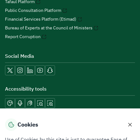
Tafaul Platform
Public Consultation Platform
Financial Services Platform (Etimad)
Bureau of Experts at the Council of Ministers
Report Corruption
Social Media
Accessibility tools
Download mobile applications
Cookies
Use of Cookies by this site is just to guarantee Ease of