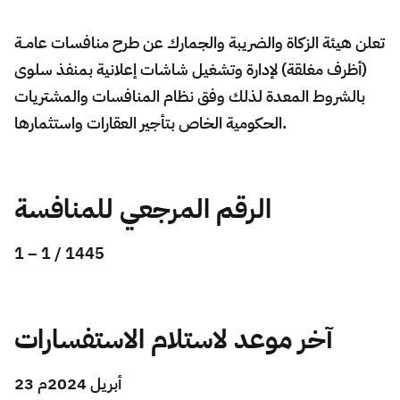
Zakat
Customs
VAT
Tax Declaration
تعلن هيئة الزكاة والضريبة والجمارك عن طرح منافسات عامــة
Real Estate Transactions
(أظرف مغلقة) لإدارة وتشغيل شاشات إعلانية بمنفذ سلوى
بالشروط المعدة لذلك وفق نظام المنافسات والمشتريات
الحكومية الخاص بتأجير العقارات واستثمارها.
الرقم المرجعي للمنافسة
1 – 1 / 1445
آخر موعد لاستلام الاستفسارات
23 أبريل 2024م