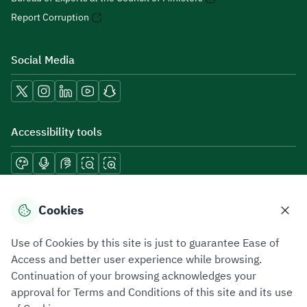
Report Corruption
Social Media
Accessibility tools
Download mobile applications
Cookies
Use of Cookies by this site is just to guarantee Ease of
Access and better user experience while browsing.
Continuation of your browsing acknowledges your
Privacy Policy
Terms of Use
Site Map
approval for Terms and Conditions of this site and its use