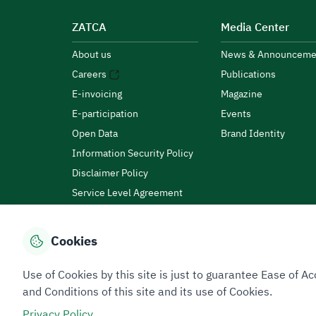
ZATCA
Media Center
About us
News & Announceme
Careers
Publications
E-invoicing
Magazine
E-participation
Events
Open Data
Brand Identity
Information Security Policy
Disclaimer Policy
Service Level Agreement
Customer Charter
Cookies
Privacy Policy
Terms of Use
Site Map
Use of Cookies by this site is just to guarantee Ease of
and Conditions of this site and its use of Cookies.
Privacy Policy
All rights reserved 2026 © ZATCA.GOV.SA