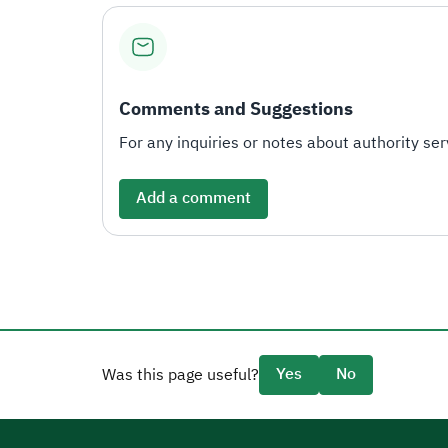
Comments and Suggestions
For any inquiries or notes about authority serv
Add a comment
Yes
No
Was this page useful?