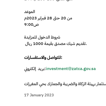
الموعد
من 20 حتى 28 فبراير 2023م ​
9:00ص ​
شروط
الدخول
للمزايدة
تقديم شيك مصدق بقي​مة 1000 ريال.
للتواصل والاستفسارات:
بريد إلكتروني:
investment@zatca.gov.sa
17 January 2023