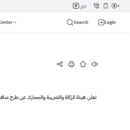
عربي
Center
Search
Login
Search AI
Search