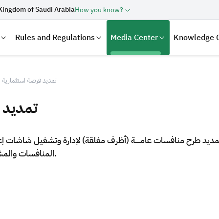
Kingdom of Saudi Arabia
How you know?
Rules and Regulations
Media Center
Knowledge 
تمديد فرصة استثمارية 
تمديد 
تمديد طرح منافسات عامـــــة (أظرف مغلقة) لإدارة وتشغيل شاشات 
المنافسات والمشتريات الحكومية الخاص بتأجير العقارات واستثمارها. ​
laration
Real Estate Transactions