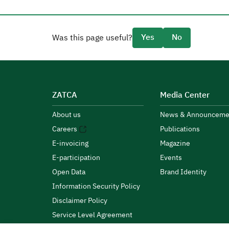
Yes
No
Was this page useful?
ZATCA
Media Center
About us
News & Announceme
Careers
Publications
E-invoicing
Magazine
E-participation
Events
Open Data
Brand Identity
Information Security Policy
Disclaimer Policy
Service Level Agreement