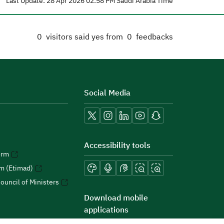
Last Update: 28 Apr 2026 02:58 PM Saudi Arabia Time
0
visitors said yes from
0
feedbacks
Social Media
Accessibility tools
orm
rm (Etimad)
ouncil of Ministers
Download mobile
applications