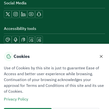
Social Media
Accessibility tools
Download mobile applications
Cookies
Use of Cookies by this site is just to guarantee Ease of
Access and better user experience while browsing.
Continuation of your browsing acknowledges your
Privacy Policy
Terms of Use
Site Map
approval for Terms and Conditions of this site and its use
of Cookies.
All rights reserved 2026 © ZATCA.GOV.SA
Privacy Policy
Developed and Maintained by Zakat, Tax and Customs Authority