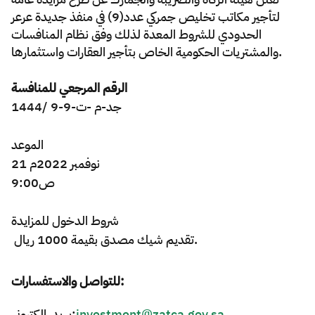
لتأجير مكاتب تخليص جمركي عدد(9) في منفذ جديدة عرعر
Zakat
Customs
VAT
Tax Declaration
الحدودي للشروط المعدة لذلك وفق نظام المنافسات
والمشتريات الحكومية الخاص بتأجير العقارات واستثمارها.
Real Estate Transactions
الرقم المرجعي
للمنافسة
جد-م -ت-9-9 /1444
الموعد
21 نوفمبر 2022م
9:00ص
شروط
الدخول
للمزايدة
تقديم شيك مصدق بقيمة 1000 ريال.
للتواصل والاستفسارات:
بريد إلكتروني:
investment@zatca.gov.sa