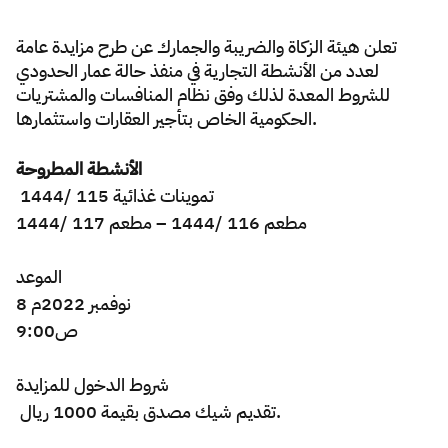
Zakat
Customs
VAT
Tax Declaration
تعلن هيئة الزكاة والضريبة والجمارك عن طرح مزايدة عامة
لعدد من الأنشطة التجارية في منفذ حالة عمار الحدودي
Real Estate Transactions
للشروط المعدة لذلك وفق نظام المنافسات والمشتريات
الحكومية الخاص بتأجير العقارات واستثمارها.
الأنشطة المطروحة
تموينات غذائية 115 /1444
مطعم 116 /1444 – مطعم 117 /1444
الموعد
8 نوفمبر 2022م
9:00ص
شروط
الدخول
للمزايدة
تقديم شيك مصدق بقيمة 1000 ريال.