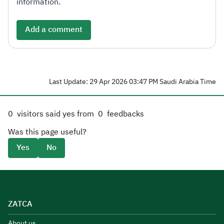
information.
Add a comment
Last Update: 29 Apr 2026 03:47 PM Saudi Arabia Time
0
visitors said yes from
0
feedbacks
Was this page useful?
Yes
No
ZATCA
About us