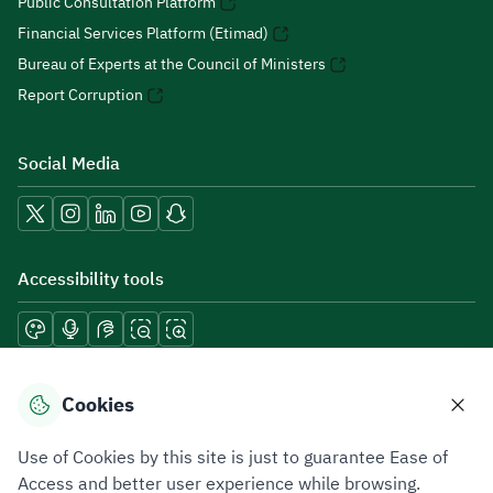
Public Consultation Platform
Financial Services Platform (Etimad)
Bureau of Experts at the Council of Ministers
Report Corruption
Social Media
Accessibility tools
Download mobile applications
Cookies
Use of Cookies by this site is just to guarantee Ease of
Access and better user experience while browsing.