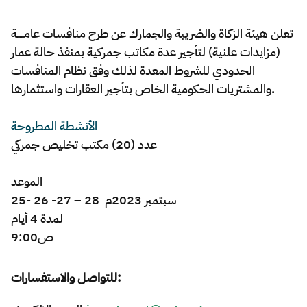
Zakat
Customs
VAT
Tax Declaration
تعلن هيئة الزكاة والضريبة والجمارك عن طرح منافسات عامـــــة
Real Estate Transactions
(مزايدات علنية) لتأجير عدة مكاتب جمركية بمنفذ حالة عمار
الحدودي للشروط المعدة لذلك وفق نظام المنافسات
والمشتريات الحكومية الخاص بتأجير العقارات واستثمارها.
الأنشطة المطروحة
عدد (20) مكتب تخليص جمركي
الموعد
25- 26 -27 – 28 سبتمبر 2023م
لمدة 4 أيام
9:00ص
للتواصل والاستفسارات: