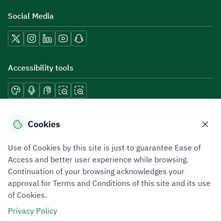
Social Media
Accessibility tools
Download mobile applications
Cookies
Use of Cookies by this site is just to guarantee Ease of
Access and better user experience while browsing.
Continuation of your browsing acknowledges your
Privacy Policy
Terms of Use
Site Map
approval for Terms and Conditions of this site and its use
of Cookies.
All rights reserved 2026 © ZATCA.GOV.SA
Privacy Policy
Developed and Maintained by Zakat, Tax and Customs Authority