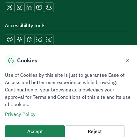
Accessibility tools
Download mobile applications
Cookies
Use of Cookies by this site is just to guarantee Ease of
Access and better user experience while browsing.
Continuation of your browsing acknowledges your
Privacy Policy
Terms of Use
Site Map
approval for Terms and Conditions of this site and its use
of Cookies.
All rights reserved 2026 © ZATCA.GOV.SA
Privacy Policy
Developed and Maintained by Zakat, Tax and Customs Authority
Last update for site was
10 August 2026 09:03 AM
Accept
Reject