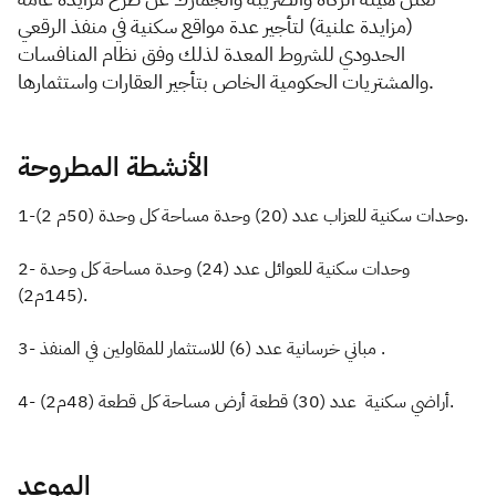
(مزايدة علنية) لتأجير عدة مواقع سكنية في منفذ الرقعي
Zakat
Customs
VAT
Tax Declaration
الحدودي للشروط المعدة لذلك وفق نظام المنافسات
والمشتريات الحكومية الخاص بتأجير العقارات واستثمارها.
Real Estate Transactions
1-وحدات سكنية للعزاب عدد (20) وحدة مساحة كل وحدة (50م 2).​
2- وحدات سكنية للعوائل عدد (24) وحدة مساحة كل وحدة
(145م2).
3- مباني خرسانية عدد (6) للاستثمار للمقاولين في المنفذ .
4- أراضي سكنية عدد (30) قطعة أرض مساحة كل قطعة (48م2).
الموعد