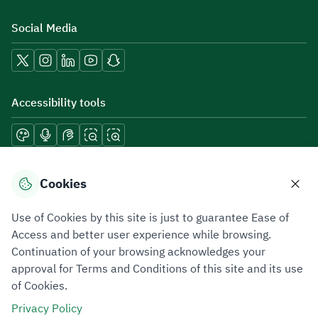
Social Media
Accessibility tools
Download mobile applications
Cookies
Use of Cookies by this site is just to guarantee Ease of
Access and better user experience while browsing.
Continuation of your browsing acknowledges your
Privacy Policy
Terms of Use
Site Map
approval for Terms and Conditions of this site and its use
of Cookies.
All rights reserved 2026 © ZATCA.GOV.SA
Privacy Policy
Developed and Maintained by Zakat, Tax and Customs Authority