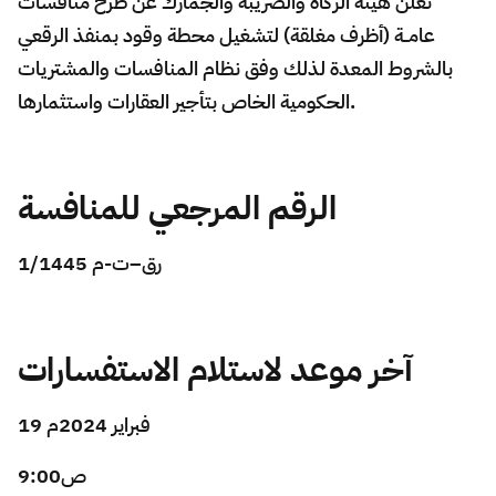
​​​تعلن هيئة الزكاة والضريبة والجمارك عن طرح منافسات
عامــة (أظرف مغلقة) لتشغيل محطة وقود بمنفذ الرقعي
Zakat
Customs
VAT
Tax Declaration
بالشروط المعدة لذلك وفق نظام المنافسات والمشتريات
Real Estate Transactions
الحكومية الخاص بتأجير العقارات واستثمارها.
الرقم المرجعي للمنافسة
رق–ت-م 1/1445
آخر موعد لاستلام الاستفسارات
19 فبراير 2024م
9:00ص