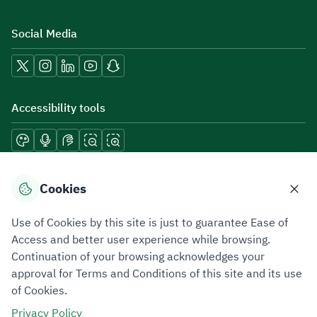
Social Media
Accessibility tools
Download mobile applications
Cookies
Use of Cookies by this site is just to guarantee Ease of
Access and better user experience while browsing.
Continuation of your browsing acknowledges your
Privacy Policy
Terms of Use
Site Map
approval for Terms and Conditions of this site and its use
of Cookies.
All rights reserved 2026 © ZATCA.GOV.SA
Privacy Policy