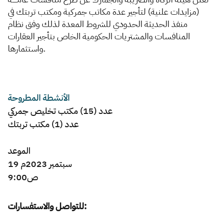
(مزايدات علنية) لتأجير عدة مكاتب جمركية ومكتب تربتك في
Zakat
Customs
VAT
Tax Declaration
منفذ الحديثة الحدودي للشروط المعدة لذلك وفق نظام
المنافسات والمشتريات الحكومية الخاص بتأجير العقارات
Real Estate Transactions
واستثمارها.
الأنشطة المطروحة
عدد (15) مكتب تخليص جمركي
عدد (1) مكتب تربتك
الموعد
19 سبتمبر 2023م
9:00ص
للتواصل والاستفسارات: