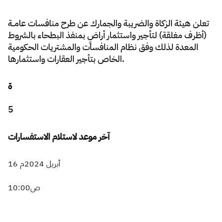
Zakat
Customs
VAT
Tax Declaration
ت
علن
هيئة الزكاة والضريبة والجمارك عن طرح منافسات عامــة
(أظرف مغلقة) لتأجير واستثمار أراضٍ بمنفذ البطحاء بالشروط
Real Estate Transactions
المعدة لذلك وفق نظام المنافسات والمشتريات الحكومية
الخاص بتأجير العقارات واستثمارها.
ة
5
آخر موعد لاستلام الاستفسارات
16 أبريل 2024م
10:00ص