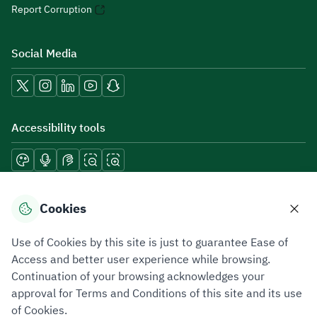
Report Corruption
Social Media
Accessibility tools
Download mobile applications
Cookies
Use of Cookies by this site is just to guarantee Ease of
Access and better user experience while browsing.
Continuation of your browsing acknowledges your
Privacy Policy
Terms of Use
Site Map
approval for Terms and Conditions of this site and its use
of Cookies.