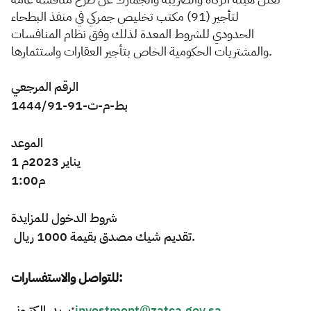
لتأجير (91) مكتب تخليص جمركي في منفذ البطحاء
Zakat
Customs
VAT
Tax Declaration
الحدودي
للشروط المعدة لذلك وفق نظام المنافسات
والمشتريات الحكومية الخاص بتأجير العقارات واستثمارها.
Real Estate Transactions
الرقم المرجعي
الموعد
1 يناير 2023م
1:00م
شروط
الدخول
للمزايدة
تقديم شيك مصدق بقيمة 1000 ريال.
للتواصل والاستفسارات:
بريد إلكتروني:
investment@zatca.gov.sa