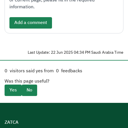
or current page, please fill in the required
information.
Add a comment
Last Update: 22 Jun 2025 04:34 PM Saudi Arabia Time
0
visitors said yes from
0
feedbacks
Was this page useful?
Yes
No
ZATCA