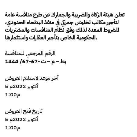
Zakat
Customs
VAT
Tax Declaration
تعلن
هيئة الزكاة والضريبة والجمارك
عن
طرح منافسة عامة
لتأجير مكاتب تخليص جمركي في منفذ البطحاء الحدودي،
Real Estate Transactions
للشروط المعدة لذلك وفق نظام المنافسات والمشتريات
الحكومية الخاص بتأجير العقارات واستثمارها.
الرقم المرجعي للمنافسة
1444
بط – م – ت -67-67/
​آخر موعد لاستلام العروض
5 أكتوبر 2022م
1:00م
تاريخ فتح العروض
5 أكتوبر 2022م
1:00م